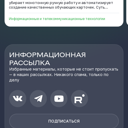
убирает монотонную ручную работу и автоматизирует
создание качественных обучающих карточек. Суть
проекта заключается в том, чтобы соединить
возможности искусственного интеллекта и популярного
Информационные и телекоммуникационные технологии
приложения интервального повторения Anki. Вместо того
чтобы тратить по 5 минут на ручное оформление одного
слова, переключаясь между словарями, поиском картинок
и диктофоном, пользователь делает всё «на лету» за
несколько секунд, вообще не выходя со страницы, в
которой он наткнулся но новое слово или термин.
ИНФОРМАЦИОННАЯ
РАССЫЛКА
Избранные материалы, которые не стоит пропускать
— в наших рассылках. Никакого спама, только по
делу
ПОДПИСАТЬСЯ