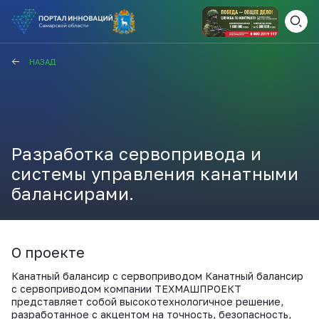
ВАМ СЮДА
ЗАКРЫТЬ
НАЗАД
НАВИГАТОР ПОДДЕРЖКИ
Разработка сервопривода и
Актуальные конкурсы
Анонсы публикаций
системы управления канатными
Новости компании
ПОЛЕЗНЫЕ СТАТЬИ И
балансирами.
КАЖДЫЙ ДЕНЬ
НОВОСТИ
ПОДПИСЫВАЙТЕСЬ
О проекте
Канатный балансир с сервоприводом Канатный балансир
Телеграм
с сервоприводом компании ТЕХМАШПРОЕКТ
представляет собой высокотехнологичное решение,
разработанное с акцентом на точность, безопасность,