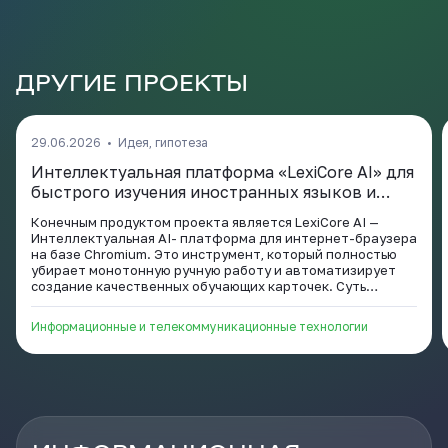
ДРУГИЕ ПРОЕКТЫ
29.06.2026
•
Идея, гипотеза
Интеллектуальная платформа «LexiCore AI» для
быстрого изучения иностранных языков и
профессиональных терминов.
Конечным продуктом проекта является LexiCore AI —
Интеллектуальная AI- платформа для интернет-браузера
на базе Chromium. Это инструмент, который полностью
убирает монотонную ручную работу и автоматизирует
создание качественных обучающих карточек. Суть
проекта заключается в том, чтобы соединить
возможности искусственного интеллекта и популярного
Информационные и телекоммуникационные технологии
приложения интервального повторения Anki. Вместо того
чтобы тратить по 5 минут на ручное оформление одного
слова, переключаясь между словарями, поиском картинок
и диктофоном, пользователь делает всё «на лету» за
несколько секунд, вообще не выходя со страницы, в
которой он наткнулся но новое слово или термин.