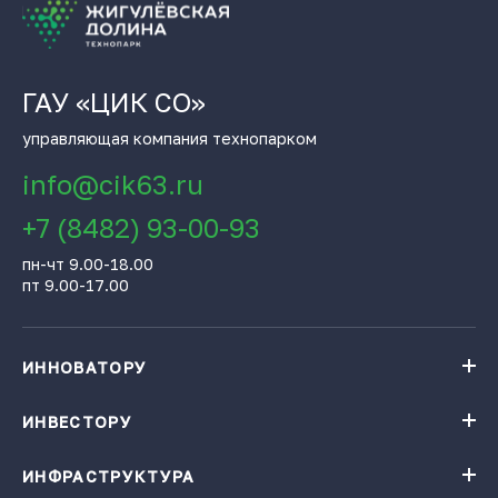
ГАУ «ЦИК СО»
управляющая компания технопарком
info@cik63.ru
+7 (8482) 93-00-93
пн-чт 9.00-18.00
пт 9.00-17.00
ИННОВАТОРУ
Навигатор поддержки бизнеса
База инновационных проектов
ИНВЕСТОРУ
База инновационных проектов
Получить консультацию
Проекты резидентов Технопарка «Жигулевская долина»
Институты поддержки
ИНФРАСТРУКТУРА
Конгресс-центр
Карточки цифровых решений
Технопарк «Жигулевская долина»