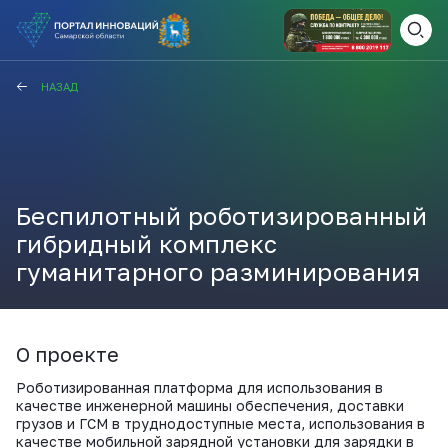
ВАМ СЮДА
ЗАКРЫТЬ
НАЗАД
НАВИГАТОР ПОДДЕРЖКИ
Беспилотный роботизированный
Актуальные конкурсы
Анонсы публикаций
гибридный комплекс
Новости компании
ПОЛЕЗНЫЕ СТАТЬИ И
гуманитарного разминирования
КАЖДЫЙ ДЕНЬ
НОВОСТИ
ПОДПИСЫВАЙТЕСЬ
О проекте
Роботизированная платформа для использования в
Телеграм
качестве инженерной машины обеспечения, доставки
грузов и ГСМ в труднодоступные места, использования в
качестве мобильной зарядной установки для зарядки в