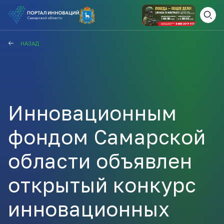
ВАМ СЮДА
ЗАКРЫТЬ
НАЗАД
НАВИГАТОР ПОДДЕРЖКИ
Инновационным
Актуальные конкурсы
Анонсы публикаций
фондом Самарской
Новости компании
ПОЛЕЗНЫЕ СТАТЬИ И
КАЖДЫЙ ДЕНЬ
НОВОСТИ
области объявлен
ПОДПИСЫВАЙТЕСЬ
открытый конкурс
Телеграм
инновационных