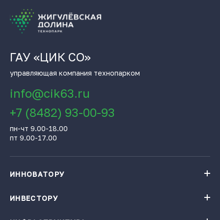
ГАУ «ЦИК СО»
управляющая компания технопарком
info@cik63.ru
+7 (8482) 93-00-93
пн-чт 9.00-18.00
пт 9.00-17.00
ИННОВАТОРУ
Навигатор поддержки бизнеса
База инновационных проектов
ИНВЕСТОРУ
База инновационных проектов
Получить консультацию
Проекты резидентов Технопарка «Жигулевская долина»
Институты поддержки