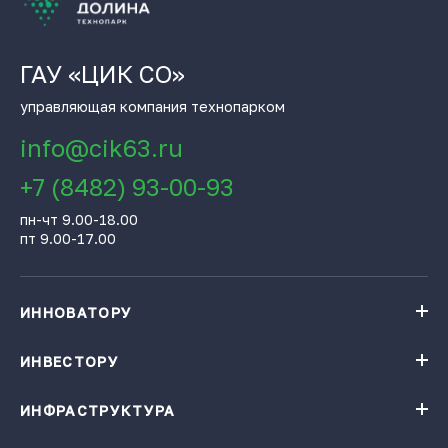
ГАУ «ЦИК СО»
управляющая компания технопарком
info@cik63.ru
+7 (8482) 93-00-93
пн-чт 9.00-18.00
пт 9.00-17.00
ИННОВАТОРУ
Навигатор поддержки бизнеса
База инновационных проектов
ИНВЕСТОРУ
База инновационных проектов
Получить консультацию
Проекты резидентов Технопарка «Жигулевская долина»
Институты поддержки
ИНФРАСТРУКТУРА
Конгресс-центр
Карточки цифровых решений
Технопарк «Жигулевская долина»