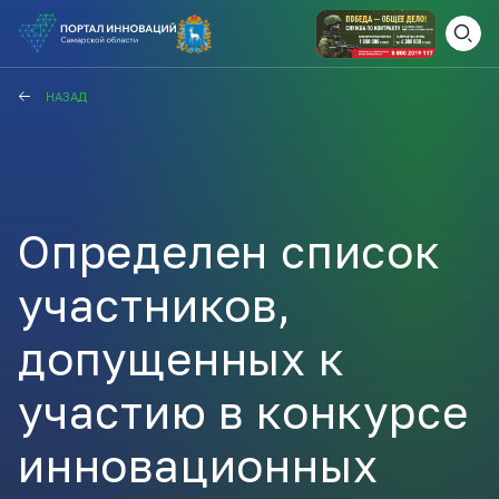
ВАМ СЮДА
ЗАКРЫТЬ
НАЗАД
НАВИГАТОР ПОДДЕРЖКИ
Определен список
Актуальные конкурсы
Анонсы публикаций
участников,
Новости компании
ПОЛЕЗНЫЕ СТАТЬИ И
КАЖДЫЙ ДЕНЬ
НОВОСТИ
допущенных к
ПОДПИСЫВАЙТЕСЬ
участию в конкурсе
Телеграм
инновационных