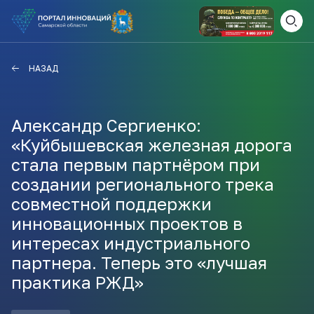
ВАМ СЮДА
ЗАКРЫТЬ
НАЗАД
НАВИГАТОР ПОДДЕРЖКИ
Александр Сергиенко:
«Куйбышевская железная дорога
Актуальные конкурсы
стала первым партнёром при
Анонсы публикаций
создании регионального трека
Новости компании
ПОЛЕЗНЫЕ СТАТЬИ И
совместной поддержки
КАЖДЫЙ ДЕНЬ
НОВОСТИ
инновационных проектов в
ПОДПИСЫВАЙТЕСЬ
интересах индустриального
партнера. Теперь это «лучшая
Телеграм
практика РЖД»