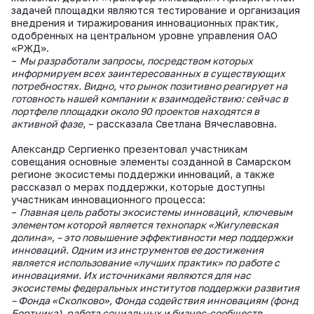
задачей площадки являются тестирование и организация
внедрения и тиражирования инновационных практик,
одобренных на центральном уровне управления ОАО
«РЖД».
–
Мы разработали запросы, посредством которых
информируем всех заинтересованных в существующих
потребностях. Видно, что рынок позитивно реагирует на
готовность нашей компании к взаимодействию: сейчас в
портфеле площадки около 90 проектов находятся в
активной фазе
, – рассказала Светлана Вячеславовна.
Александр Сергиенко презентовал участникам
совещания основные элементы созданной в Самарском
регионе экосистемы поддержки инноваций, а также
рассказал о мерах поддержки, которые доступны
участникам инновационного процесса:
–
Главная цель работы экосистемы инноваций, ключевым
элементом которой является технопарк «Жигулевская
долина», – это повышение эффективности мер поддержки
инноваций. Одним из инструментов ее достижения
является использование «лучших практик» по работе с
инновациями. Их источниками являются для нас
экосистемы федеральных институтов поддержки развития
– Фонда «Сколково», Фонда содействия инновациям (фонд
Бортника), работа социальных и бизнес-сообществ