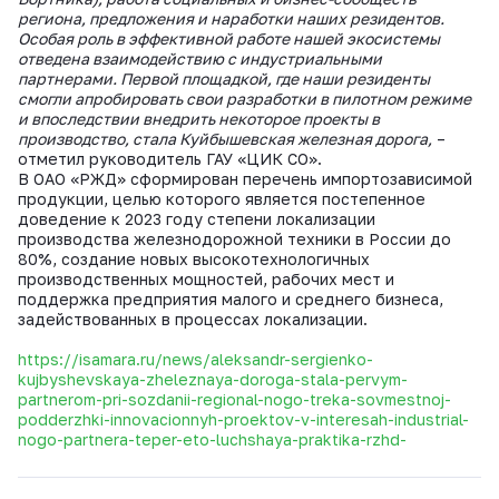
региона, предложения и наработки наших резидентов.
Особая роль в эффективной работе нашей экосистемы
отведена взаимодействию с индустриальными
партнерами. Первой площадкой, где наши резиденты
смогли апробировать свои разработки в пилотном режиме
и впоследствии внедрить некоторое проекты в
производство, стала Куйбышевская железная дорога,
–
отметил руководитель ГАУ «ЦИК СО».
В ОАО «РЖД» сформирован перечень импортозависимой
продукции, целью которого является постепенное
доведение к 2023 году степени локализации
производства железнодорожной техники в России до
80%, создание новых высокотехнологичных
производственных мощностей, рабочих мест и
поддержка предприятия малого и среднего бизнеса,
задействованных в процессах локализации.
https://isamara.ru/news/aleksandr-sergienko-
kujbyshevskaya-zheleznaya-doroga-stala-pervym-
partnerom-pri-sozdanii-regional-nogo-treka-sovmestnoj-
podderzhki-innovacionnyh-proektov-v-interesah-industrial-
nogo-partnera-teper-eto-luchshaya-praktika-rzhd-