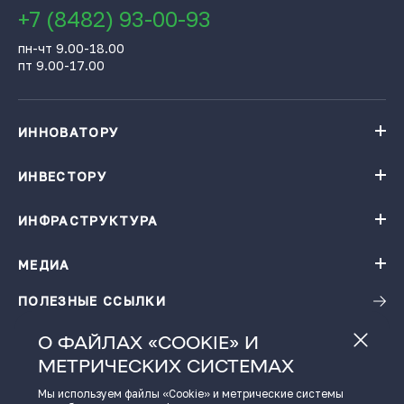
+7 (8482) 93-00-93
пн-чт 9.00-18.00
пт 9.00-17.00
ИННОВАТОРУ
Навигатор поддержки бизнеса
База инновационных проектов
ИНВЕСТОРУ
База инновационных проектов
Получить консультацию
Проекты резидентов Технопарка «Жигулевская долина»
Институты поддержки
ИНФРАСТРУКТУРА
Конгресс-центр
Карточки цифровых решений
Технопарк «Жигулевская долина»
Ресторация
Заказать подбор проектов по теме
Малые технологические компании
МЕДИА
Календарь мероприятий
Гостиница
Инновационная продукция
Виртуальная фабрика
ПОЛЕЗНЫЕ ССЫЛКИ
Новости
Зал активного отдыха
Фото и видео материалы
Детский технопарк «Кванториум - 63 регион»
О ФАЙЛАХ «COOKIE» И
Истории успеха
Размещение в технопарке
МЕТРИЧЕСКИХ СИСТЕМАХ
Видеоподкаст
Региональный центр инжиниринга
Пресс-кит
Центр обработки данных
Мы используем файлы «Cookie» и метрические системы