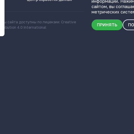
информации. Нажим
сайтом, вы соглаша
метрических систе
алы сайта доступны по лицензии: Creative
Скачать информационн
ПРИНЯТЬ
ПО
ribution 4.0 International
о Самарской области