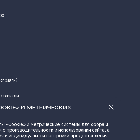
.00
роприятий
материалы
а
OOKIE» И МЕТРИЧЕСКИХ
ы «Cookie» и метрические системы для сбора и
 о производительности и использовании сайта, а
ЫЛКИ
ия и индивидуальной настройки предоставления