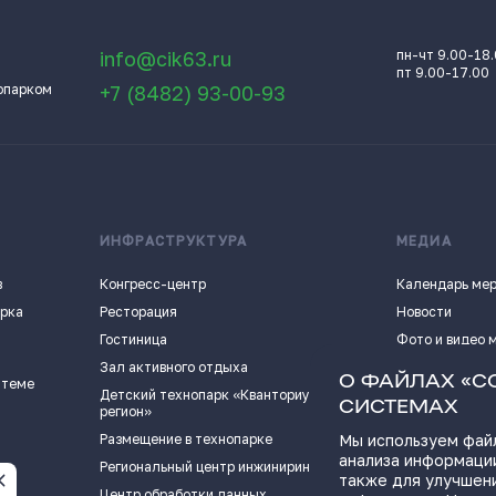
info@cik63.ru
пн-чт 9.00-18
пт 9.00-17.00
опарком
+7 (8482) 93-00-93
ИНФРАСТРУКТУРА
МЕДИА
в
Конгресс-центр
Календарь ме
арка
Ресторация
Новости
Гостиница
Фото и видео 
Зал активного отдыха
Истории успех
О ФАЙЛАХ «C
 теме
Детский технопарк «Кванториум - 63
Видеоподкаст
СИСТЕМАХ
регион»
Пресс-кит
Размещение в технопарке
Мы используем файл
анализа информации
ПОЛЕЗНЫЕ СС
Региональный центр инжиниринга
также для улучшен
Центр обработки данных