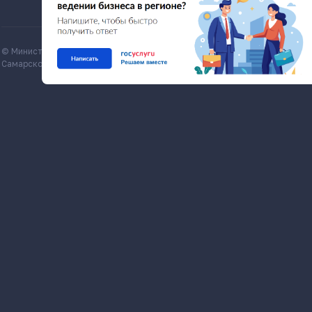
© Министерство экономического развития и инвестиций
Все матери
Самарской области, economy.samregion.ru, 2026
Commons Att