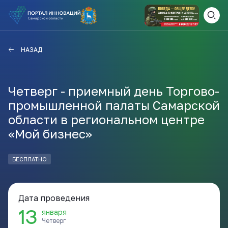
ВАМ СЮДА
ЗАКРЫТЬ
НАЗАД
НАВИГАТОР ПОДДЕРЖКИ
Четверг - приемный день Торгово-
промышленной палаты Самарской
Актуальные конкурсы
области в региональном центре
Анонсы публикаций
«Мой бизнес»
Новости компании
ПОЛЕЗНЫЕ СТАТЬИ И
КАЖДЫЙ ДЕНЬ
НОВОСТИ
БЕСПЛАТНО
ПОДПИСЫВАЙТЕСЬ
Дата проведения
Телеграм
13
января
Четверг