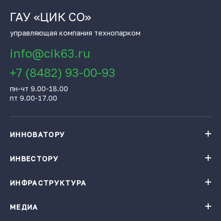
ГАУ «ЦИК СО»
управляющая компания технопарком
info@cik63.ru
+7 (8482) 93-00-93
пн-чт 9.00-18.00
пт 9.00-17.00
ИННОВАТОРУ
Навигатор поддержки бизнеса
База инновационных проектов
ИНВЕСТОРУ
База инновационных проектов
Получить консультацию
Проекты резидентов Технопарка «Жигулевская долина»
Институты поддержки
ИНФРАСТРУКТУРА
Конгресс-центр
Карточки цифровых решений
Технопарк «Жигулевская долина»
Ресторация
Заказать подбор проектов по теме
Малые технологические компании
МЕДИА
Календарь мероприятий
Гостиница
Инновационная продукция
Виртуальная фабрика