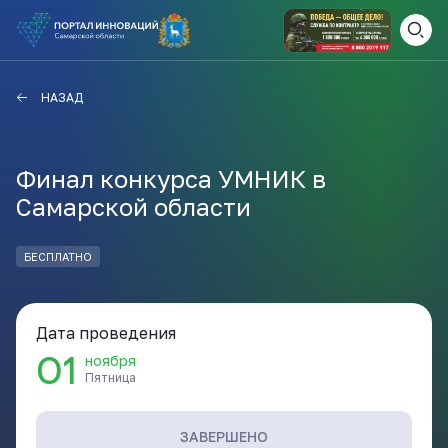
ВАМ СЮДА
ЗАКРЫТЬ
НАЗАД
НАВИГАТОР ПОДДЕРЖКИ
Финал конкурса УМНИК в
Самарской области
Актуальные конкурсы
Анонсы публикаций
БЕСПЛАТНО
Новости компании
ПОЛЕЗНЫЕ СТАТЬИ И
КАЖДЫЙ ДЕНЬ
НОВОСТИ
Дата проведения
ПОДПИСЫВАЙТЕСЬ
01
ноября
Пятница
Телеграм
ЗАВЕРШЕНО