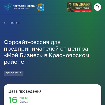
ВАМ СЮДА
ЗАКРЫТЬ
НАЗАД
НАВИГАТОР ПОДДЕРЖКИ
Форсайт-сессия для
предпринимателей от центра
Актуальные конкурсы
«Мой Бизнес» в Красноярском
Анонсы публикаций
районе
Новости компании
ПОЛЕЗНЫЕ СТАТЬИ И
КАЖДЫЙ ДЕНЬ
НОВОСТИ
БЕСПЛАТНО
ПОДПИСЫВАЙТЕСЬ
Дата проведения
Телеграм
16
июня
Среда