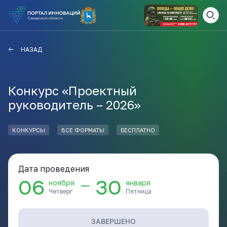
ВАМ СЮДА
ЗАКРЫТЬ
НАЗАД
НАВИГАТОР ПОДДЕРЖКИ
Конкурс «Проектный
руководитель – 2026»
Актуальные конкурсы
Анонсы публикаций
КОНКУРСЫ
ВСЕ ФОРМАТЫ
БЕСПЛАТНО
Новости компании
ПОЛЕЗНЫЕ СТАТЬИ И
КАЖДЫЙ ДЕНЬ
НОВОСТИ
Дата проведения
ПОДПИСЫВАЙТЕСЬ
06
30
—
ноября
января
Четверг
Пятница
Телеграм
ЗАВЕРШЕНО