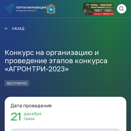
ВАМ СЮДА
ЗАКРЫТЬ
НАЗАД
НАВИГАТОР ПОДДЕРЖКИ
Конкурс на организацию и
проведение этапов конкурса
Актуальные конкурсы
«АГРОНТРИ-2023»
Анонсы публикаций
Новости компании
ПОЛЕЗНЫЕ СТАТЬИ И
БЕСПЛАТНО
КАЖДЫЙ ДЕНЬ
НОВОСТИ
ПОДПИСЫВАЙТЕСЬ
Дата проведения
21
декабря
Телеграм
Среда