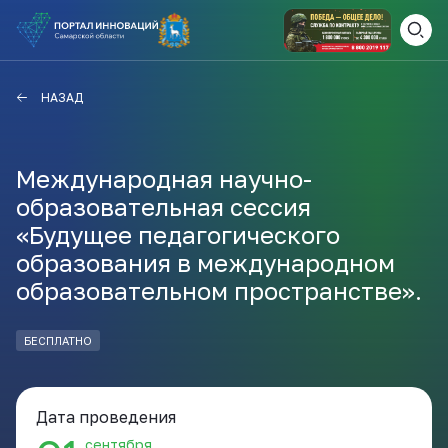
ВАМ СЮДА
ЗАКРЫТЬ
НАЗАД
НАВИГАТОР ПОДДЕРЖКИ
Международная научно-
образовательная сессия
Актуальные конкурсы
«Будущее педагогического
Анонсы публикаций
образования в международном
Новости компании
ПОЛЕЗНЫЕ СТАТЬИ И
образовательном пространстве».
КАЖДЫЙ ДЕНЬ
НОВОСТИ
ПОДПИСЫВАЙТЕСЬ
БЕСПЛАТНО
Телеграм
Дата проведения
сентября