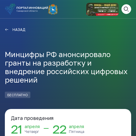
ВАМ СЮДА
ЗАКРЫТЬ
НАЗАД
НАВИГАТОР ПОДДЕРЖКИ
Минцифры РФ анонсировало
гранты на разработку и
Актуальные конкурсы
внедрение российских цифровых
Анонсы публикаций
решений
Новости компании
ПОЛЕЗНЫЕ СТАТЬИ И
КАЖДЫЙ ДЕНЬ
НОВОСТИ
БЕСПЛАТНО
ПОДПИСЫВАЙТЕСЬ
Дата проведения
Телеграм
21
22
—
апреля
апреля
Четверг
Пятница