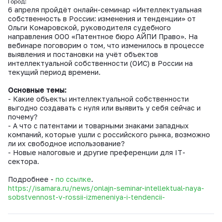
Город:
6 апреля пройдёт онлайн-семинар «Интеллектуальная
собственность в России: изменения и тенденции» от
Ольги Комаровской, руководителя судебного
направления ООО «Патентное бюро АЙПИ Право». На
вебинаре поговорим о том, что изменилось в процессе
выявления и постановки на учёт объектов
интеллектуальной собственности (ОИС) в России на
текущий период времени.
Основные темы:
- Какие объекты интеллектуальной собственности
выгодно создавать с нуля или выявить у себя сейчас и
почему?
- А что с патентами и товарными знаками западных
компаний, которые ушли с российского рынка, возможно
ли их свободное использование?
- Новые налоговые и другие преференции для IT-
сектора.
Подробнее -
по ссылке
.
https://isamara.ru/news/onlajn-seminar-intellektual-naya-
sobstvennost-v-rossii-izmeneniya-i-tendencii-