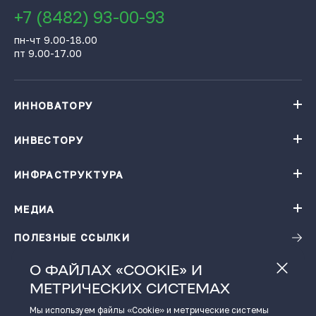
+7 (8482) 93-00-93
пн-чт 9.00-18.00
пт 9.00-17.00
ИННОВАТОРУ
Навигатор поддержки бизнеса
База инновационных проектов
ИНВЕСТОРУ
База инновационных проектов
Получить консультацию
Проекты резидентов Технопарка «Жигулевская долина»
Институты поддержки
ИНФРАСТРУКТУРА
Конгресс-центр
Карточки цифровых решений
Технопарк «Жигулевская долина»
Ресторация
Заказать подбор проектов по теме
Малые технологические компании
МЕДИА
Календарь мероприятий
Гостиница
Инновационная продукция
Виртуальная фабрика
ПОЛЕЗНЫЕ ССЫЛКИ
Новости
Зал активного отдыха
Фото и видео материалы
Детский технопарк «Кванториум - 63 регион»
О ФАЙЛАХ «COOKIE» И
Истории успеха
Размещение в технопарке
МЕТРИЧЕСКИХ СИСТЕМАХ
Видеоподкаст
Региональный центр инжиниринга
Пресс-кит
Центр обработки данных
Мы используем файлы «Cookie» и метрические системы