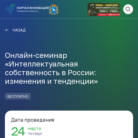
ВАМ СЮДА
ЗАКРЫТЬ
НАЗАД
НАВИГАТОР ПОДДЕРЖКИ
Онлайн-семинар
«Интеллектуальная
Актуальные конкурсы
собственность в России:
Анонсы публикаций
изменения и тенденции»
Новости компании
ПОЛЕЗНЫЕ СТАТЬИ И
КАЖДЫЙ ДЕНЬ
НОВОСТИ
БЕСПЛАТНО
ПОДПИСЫВАЙТЕСЬ
Дата проведения
Телеграм
24
марта
Четверг