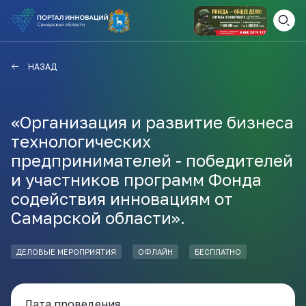
ВАМ СЮДА
ЗАКРЫТЬ
НАЗАД
НАВИГАТОР ПОДДЕРЖКИ
«Организация и развитие бизнеса
технологических
Актуальные конкурсы
предпринимателей - победителей
Анонсы публикаций
и участников программ Фонда
Новости компании
ПОЛЕЗНЫЕ СТАТЬИ И
содействия инновациям от
КАЖДЫЙ ДЕНЬ
НОВОСТИ
Самарской области».
ПОДПИСЫВАЙТЕСЬ
ДЕЛОВЫЕ МЕРОПРИЯТИЯ
ОФЛАЙН
БЕСПЛАТНО
Телеграм
Дата проведения