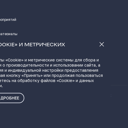
роприятий
материалы
а
OOKIE» И МЕТРИЧЕСКИХ
ы «Cookie» и метрические системы для сбора и
 о производительности и использовании сайта, а
ЫЛКИ
ия и индивидуальной настройки предоставления
ая кнопку «Принять» или продолжая пользоваться
етесь на обработку файлов «Cookie» и данных
м.
ые материалы
Политика о персональных
ДРОБНЕЕ
данных