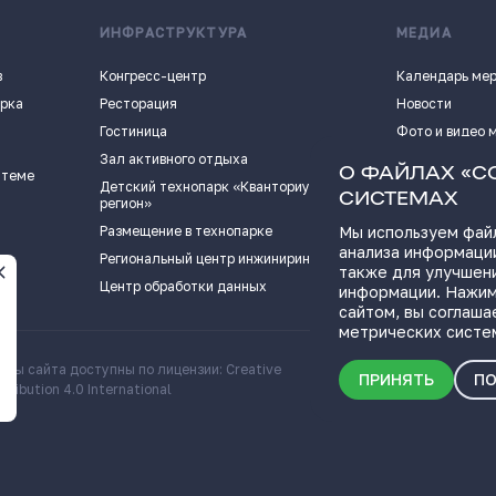
ИНФРАСТРУКТУРА
МЕДИА
в
Конгресс-центр
Календарь ме
арка
Ресторация
Новости
Гостиница
Фото и видео 
Зал активного отдыха
Истории успех
О ФАЙЛАХ «C
 теме
Детский технопарк «Кванториум - 63
Видеоподкаст
СИСТЕМАХ
регион»
Пресс-кит
Размещение в технопарке
Мы используем файл
анализа информации
ПОЛЕЗНЫЕ СС
Региональный центр инжиниринга
также для улучшен
Центр обработки данных
информации. Нажим
сайтом, вы соглаша
метрических систе
алы сайта доступны по лицензии: Creative
Скачать информационн
ПРИНЯТЬ
ПО
ribution 4.0 International
о Самарской области