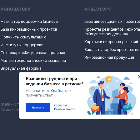
ИННОВАТОРУ
ИНВЕСТОРУ
Навигатор поддержки бизнеса
База инновационных проекто
База инновационных проектов
Проекты резидентов Техноп
«Жигулевская долина»
Получить консультацию
Карточки цифровых решений
Институты поддержки
Заказать подбор проектов по
Технопарк «Жигулевская долина»
Инновационная продукция
Малые технологические компании
Виртуальная фабрика
© Министерство экономического развития и инвестиций
Все матери
Самарской области, economy.samregion.ru, 2026
Commons Att