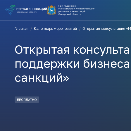
ВЫ В ПОИ
Главная
/
Календарь мероприятий
/
Открытая консультация «М
ПОДДЕРЖ
Открытая консульт
ВАМ СЮДА
поддержки бизнеса 
санкций»
Актуальн
ПОДПИСАТ
БЕСПЛАТНО