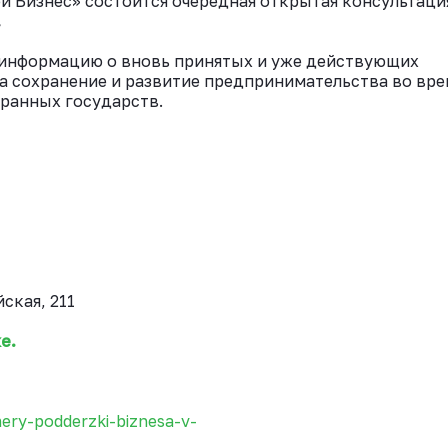
й Бизнес» состоится очередная открытая консультаци
.
 информацию о вновь принятых и уже действующих
а сохранение и развитие предпринимательства во вре
транных государств.
ская, 211
е.
mery-podderzki-biznesa-v-