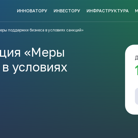
ИННОВАТОРУ
ИНВЕСТОРУ
ИНФРАСТРУКТУРА
СКЕ МЕР
еры поддержки бизнеса в условиях санкций»
НАВИГАТОР
КИ?
ПОДДЕРЖКИ
ЗАКРЫТЬ
ация «Меры
Д
в условиях
ые конкурсы
Анонсы публикаций
Новости ком
ПОЛЕЗНЫЕ СТАТЬИ 
КАЖДЫЙ
НОВОСТИ
ЬСЯ
ПОДПИСЫВАЙТЕСЬ
Телеграм