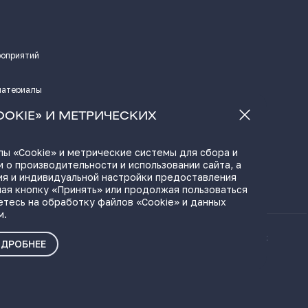
роприятий
материалы
а
OOKIE» И МЕТРИЧЕСКИХ
ы «Cookie» и метрические системы для сбора и
 о производительности и использовании сайта, а
ЫЛКИ
ия и индивидуальной настройки предоставления
ая кнопку «Принять» или продолжая пользоваться
етесь на обработку файлов «Cookie» и данных
м.
ые материалы
Политика о персональных
ДРОБНЕЕ
данных