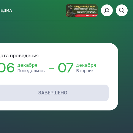
МЕДИА
ИСКАТЬ
ата проведения
06
07
декабря
декабря
—
Понедельник
Вторник
пании
И
ЗАВЕРШЕНО
 ДЕНЬ