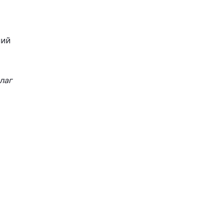
лий
лаг