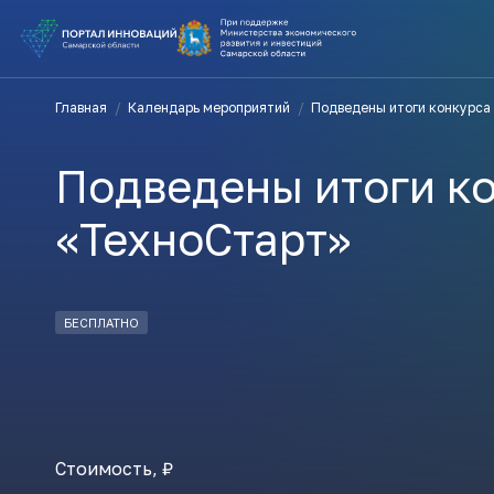
ВЫ В ПОИ
Главная
/
Календарь мероприятий
/
Подведены итоги конкурса
ПОДДЕРЖ
Подведены итоги к
ВАМ СЮДА
«ТехноСтарт»
Актуальн
БЕСПЛАТНО
ПОДПИСАТ
Стоимость, ₽