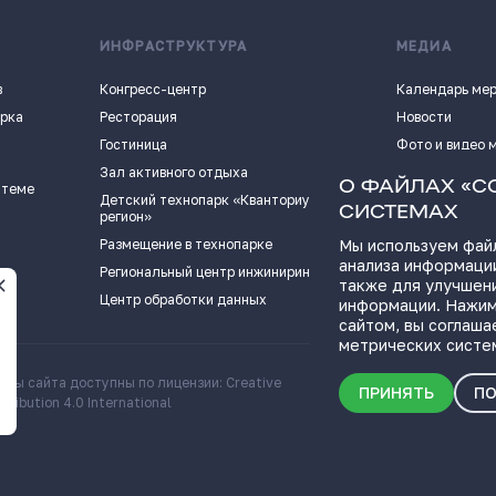
ИНФРАСТРУКТУРА
МЕДИА
в
Конгресс-центр
Календарь ме
арка
Ресторация
Новости
Гостиница
Фото и видео 
Зал активного отдыха
Истории успех
О ФАЙЛАХ «C
 теме
Детский технопарк «Кванториум - 63
Видеоподкаст
СИСТЕМАХ
регион»
Пресс-кит
Размещение в технопарке
Мы используем файл
анализа информации
ПОЛЕЗНЫЕ СС
Региональный центр инжиниринга
также для улучшен
Центр обработки данных
информации. Нажим
сайтом, вы соглаша
метрических систе
алы сайта доступны по лицензии: Creative
Скачать информационн
ПРИНЯТЬ
ПО
ribution 4.0 International
о Самарской области