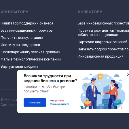
ИННОВАТОРУ
ИНВЕСТОРУ
Навигатор поддержки бизнеса
База инновационных проекто
База инновационных проектов
Проекты резидентов Техноп
«Жигулевская долина»
Получить консультацию
Карточки цифровых решений
Институты поддержки
Заказать подбор проектов по
Технопарк «Жигулевская долина»
Инновационная продукция
Малые технологические компании
Виртуальная фабрика
© Министерство экономического развития и инвестиций
Все матери
Самарской области, economy.samregion.ru, 2026
Commons Att