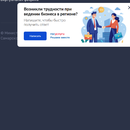
© Министерство экономического развития и инвестиций
Все матери
Самарской области, economy.samregion.ru, 2026
Commons Att