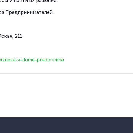
сы и найти их решение.
юз Предпринимателей.
ская, 211
biznesa-v-dome-predprinima