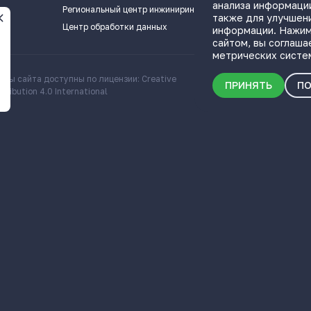
анализа информации
ПОЛЕЗНЫЕ СС
Региональный центр инжиниринга
также для улучшен
Центр обработки данных
информации. Нажим
сайтом, вы соглаша
метрических систе
алы сайта доступны по лицензии: Creative
Скачать информационн
ПРИНЯТЬ
ПО
ribution 4.0 International
о Самарской области