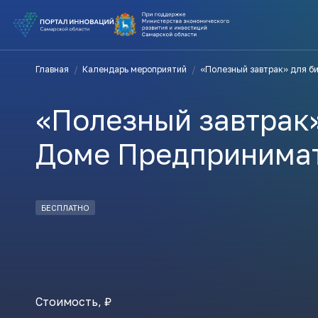
ВЫ В ПОИ
Главная
/
Календарь мероприятий
/
«Полезный завтрак» для б
ПОДДЕРЖ
«Полезный завтрак»
ВАМ СЮДА
Доме Предпринима
Актуальн
БЕСПЛАТНО
ПОДПИСАТ
Стоимость, ₽