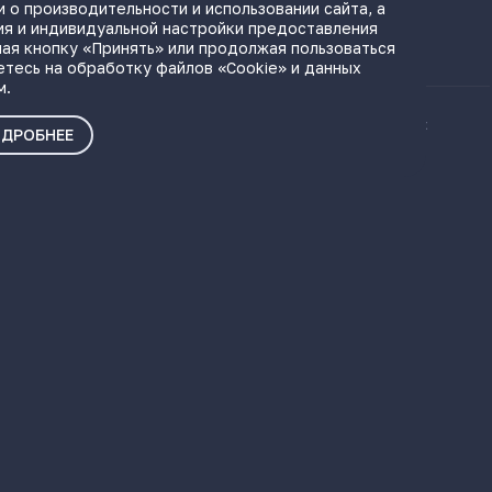
 о производительности и использовании сайта, а
ЫЛКИ
ия и индивидуальной настройки предоставления
ая кнопку «Принять» или продолжая пользоваться
етесь на обработку файлов «Cookie» и данных
м.
ые материалы
Политика о персональных
ДРОБНЕЕ
данных