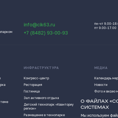
info@cik63.ru
пн-чт 9.00-18
пт 9.00-17.00
опарком
+7 (8482) 93-00-93
ИНФРАСТРУКТУРА
МЕДИА
в
Конгресс-центр
Календарь ме
арка
Ресторация
Новости
Гостиница
Фото и видео 
Зал активного отдыха
Истории успех
О ФАЙЛАХ «C
 теме
Детский технопарк «Кванториум - 63
Видеоподкаст
СИСТЕМАХ
регион»
Пресс-кит
Размещение в технопарке
Мы используем файл