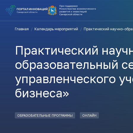
ВЫ В ПОИ
Главная
/
Календарь мероприятий
/
Практический научно-обра
ПОДДЕРЖ
Практический науч
ВАМ СЮДА
образовательный с
управленческого уч
Актуальн
бизнеса»
ПОДПИСАТ
ОБРАЗОВАТЕЛЬНЫЕ ПРОГРАММЫ
ОНЛАЙН