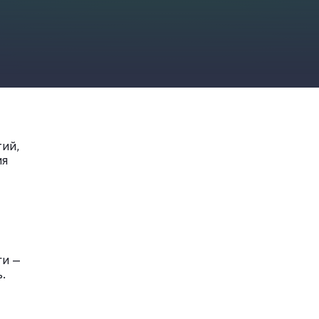
тий,
ия
ги —
.