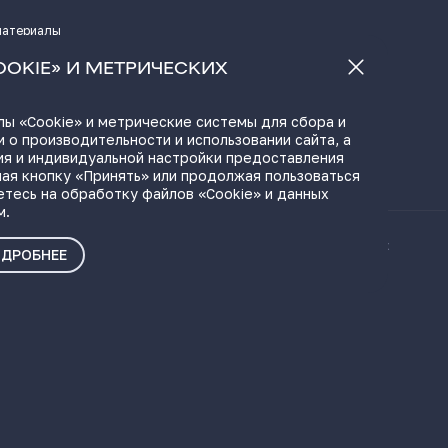
материалы
а
OOKIE» И МЕТРИЧЕСКИХ
ы «Cookie» и метрические системы для сбора и
 о производительности и использовании сайта, а
ЫЛКИ
ия и индивидуальной настройки предоставления
ая кнопку «Принять» или продолжая пользоваться
етесь на обработку файлов «Cookie» и данных
м.
ые материалы
Политика о персональных
ДРОБНЕЕ
данных