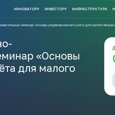
ИННОВАТОРУ
ИНВЕСТОРУ
ИНФРАСТРУКТУРА
СКЕ МЕР
зовательный семинар «Основы управленческого учёта для малого бизнес
НАВИГАТОР
КИ?
ПОДДЕРЖКИ
ЗАКРЫТЬ
но-
Д
еминар «Основы
ёта для малого
ые конкурсы
Анонсы публикаций
Новости ком
ПОЛЕЗНЫЕ СТАТЬИ 
КАЖДЫЙ
НОВОСТИ
ЬСЯ
ПОДПИСЫВАЙТЕСЬ
Телеграм