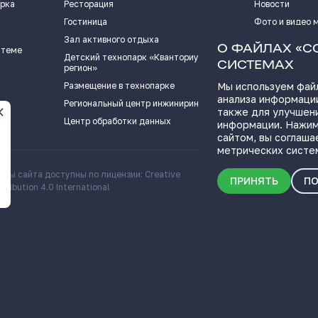
арка
Ресторация
Новости
Гостиница
Фото и видео 
Зал активного отдыха
Истории успех
О ФАЙЛАХ «C
 теме
Детский технопарк «Кванториум - 63
Видеоподкаст
СИСТЕМАХ
регион»
Пресс-кит
Размещение в технопарке
Мы используем файл
анализа информации
ПОЛЕЗНЫЕ СС
Региональный центр инжиниринга
также для улучшен
Центр обработки данных
информации. Нажим
сайтом, вы соглаша
метрических систе
алы сайта доступны по лицензии: Creative
Скачать информационн
ПРИНЯТЬ
ПО
ribution 4.0 International
о Самарской области