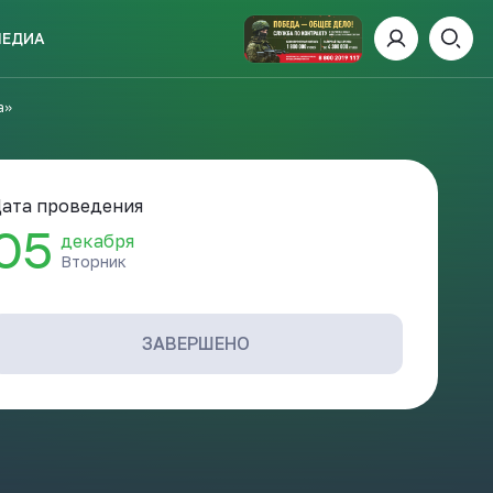
МЕДИА
ИСКАТЬ
а»
ата проведения
05
декабря
Вторник
пании
И
ЗАВЕРШЕНО
 ДЕНЬ