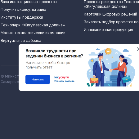
База инновационных проектов
Проекты резидентов Техноп
«Жигулевская долина»
Получить консультацию
Карточки цифровых решений
Институты поддержки
Заказать подбор проектов по
Технопарк «Жигулевская долина»
Инновационная продукция
Малые технологические компании
Виртуальная фабрика
© Министерство экономического развития и инвестиций
Все матери
Самарской области, economy.samregion.ru, 2026
Commons Att