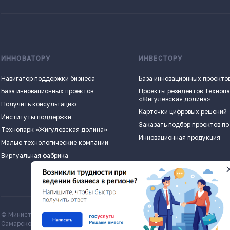
ИННОВАТОРУ
ИНВЕСТОРУ
Навигатор поддержки бизнеса
База инновационных проекто
База инновационных проектов
Проекты резидентов Техноп
«Жигулевская долина»
Получить консультацию
Карточки цифровых решений
Институты поддержки
Заказать подбор проектов по
Технопарк «Жигулевская долина»
Инновационная продукция
Малые технологические компании
Виртуальная фабрика
© Министерство экономического развития и инвестиций
Все матери
Самарской области, economy.samregion.ru, 2026
Commons Att