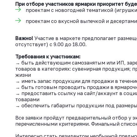
При отборе участников ярмарки приоритет буде
проектам с новогодней тематикой (игрушки,
проектам со вкусной выпечкой и десертам
Важно!
Участие в маркете предполагает размещ
отсутствует) с 9.00 до 18.00.
Требования к участникам:
→ быть действующим самозанятым или ИП, зар
товаров в категориях: сувенирная продукция; п
жизни
→ иметь запас продукции для продажи в течени
→ быть готовым проводить продажи в ярмароч
→ предоставить ссылку на сайт/аккаунт в соци
товарами
→ обеспечить габариты продукции под размер
Все заявки пройдут предварительный отбор у э
перечисленными критериями. Финальный список
Интересно стать резидентом необычной предно