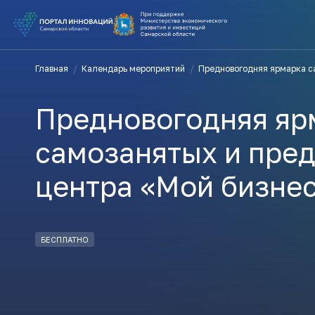
ВЫ В ПОИ
Главная
/
Календарь мероприятий
/
Предновогодняя ярмарка с
ПОДДЕРЖ
Предновогодняя яр
ВАМ СЮДА
самозанятых и пре
центра «Мой бизне
Актуальн
ПОДПИСАТ
БЕСПЛАТНО