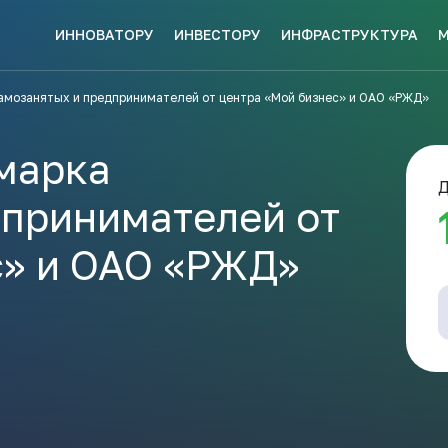
ИННОВАТОРУ
ИНВЕСТОРУ
ИНФРАСТРУКТУРА
СКЕ МЕР
амозанятых и предпринимателей от центра «Мой бизнес» и ОАО «РЖД»
НАВИГАТОР
КИ?
ПОДДЕРЖКИ
ЗАКРЫТЬ
марка
Д
дпринимателей от
с» и ОАО «РЖД»
ые конкурсы
Анонсы публикаций
Новости ком
ПОЛЕЗНЫЕ СТАТЬИ 
КАЖДЫЙ
НОВОСТИ
ЬСЯ
ПОДПИСЫВАЙТЕСЬ
Телеграм