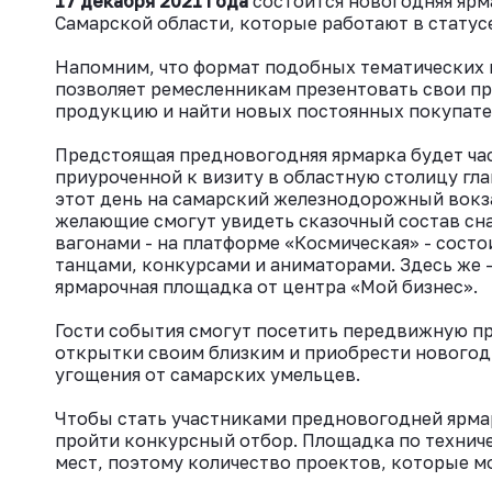
17 декабря 2021 года
состоится новогодняя яр
Самарской области, которые работают в стату
Напомним, что формат подобных тематических 
позволяет ремесленникам презентовать свои п
продукцию и найти новых постоянных покупате
Предстоящая предновогодняя ярмарка будет ча
приуроченной к визиту в областную столицу гла
этот день на самарский железнодорожный вокзал
желающие смогут увидеть сказочный состав сна
вагонами - на платформе «Космическая» - состо
танцами, конкурсами и аниматорами. Здесь же 
ярмарочная площадка от центра «Мой бизнес».
Гости события смогут посетить передвижную п
открытки своим близким и приобрести новогод
угощения от самарских умельцев.
Чтобы стать участниками предновогодней ярма
пройти конкурсный отбор. Площадка по технич
мест, поэтому количество проектов, которые м