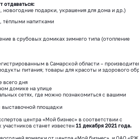
т отдаваться:
 новогодние подарки, украшения для дома и др.)
и, тёплыми напитками
ение в срубовых домиках зимнего типа (отопление
егистрированным в Самарской области – производите
родукты питания; товары для красоты и здорового об
е всего дня
ном домике на улице
альных сетях, где можно познакомиться с вашими
ы выставочной площадки
кспертов центра «Мой бизнес» в соответствии с
 участников станет известен
11 декабря 2021 года.
вогодней ярмарки от центра «Мой бизнес» и ОАО «РЖ