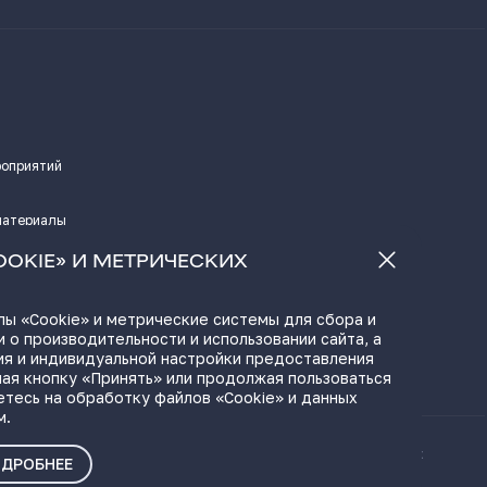
роприятий
материалы
а
OOKIE» И МЕТРИЧЕСКИХ
ы «Cookie» и метрические системы для сбора и
 о производительности и использовании сайта, а
ЫЛКИ
ия и индивидуальной настройки предоставления
ая кнопку «Принять» или продолжая пользоваться
етесь на обработку файлов «Cookie» и данных
м.
ые материалы
Политика о персональных
ДРОБНЕЕ
данных