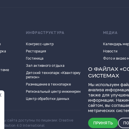
ИНФРАСТРУКТУРА
МЕДИА
в
Конгресс-центр
Календарь ме
арка
Ресторация
Новости
Гостиница
Фото и видео 
Зал активного отдыха
Истории успех
О ФАЙЛАХ «C
 теме
Детский технопарк «Кванториум - 63
Видеоподкаст
СИСТЕМАХ
регион»
Пресс-кит
Размещение в технопарке
Мы используем файл
анализа информации
ПОЛЕЗНЫЕ СС
Региональный центр инжиниринга
также для улучшен
Центр обработки данных
информации. Нажим
сайтом, вы соглаша
метрических систе
алы сайта доступны по лицензии: Creative
Скачать информационн
ПРИНЯТЬ
ПО
ribution 4.0 International
о Самарской области