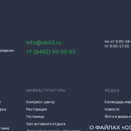
info@cik63.ru
пн-чт 9.00-18
пт 9.00-17.00
опарком
+7 (8482) 93-00-93
ИНФРАСТРУКТУРА
МЕДИА
в
Конгресс-центр
Календарь ме
арка
Ресторация
Новости
Гостиница
Фото и видео 
Зал активного отдыха
Истории успех
О ФАЙЛАХ «C
 теме