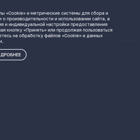
ы «Cookie» и метрические системы для сбора и
 о производительности и использовании сайта, а
ЫЛКИ
ия и индивидуальной настройки предоставления
ая кнопку «Принять» или продолжая пользоваться
етесь на обработку файлов «Cookie» и данных
м.
ые материалы
Политика о персональных
ДРОБНЕЕ
данных