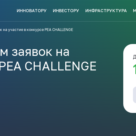
ИННОВАТОРУ
ИНВЕСТОРУ
ИНФРАСТРУКТУРА
СКЕ МЕР
к на участие в конкурсе PEA CHALLENGE
НАВИГАТОР
КИ?
ПОДДЕРЖКИ
ЗАКРЫТЬ
м заявок на
Д
е PEA CHALLENGE
ые конкурсы
Анонсы публикаций
Новости ком
ПОЛЕЗНЫЕ СТАТЬИ 
КАЖДЫЙ
НОВОСТИ
ЬСЯ
ПОДПИСЫВАЙТЕСЬ
Телеграм