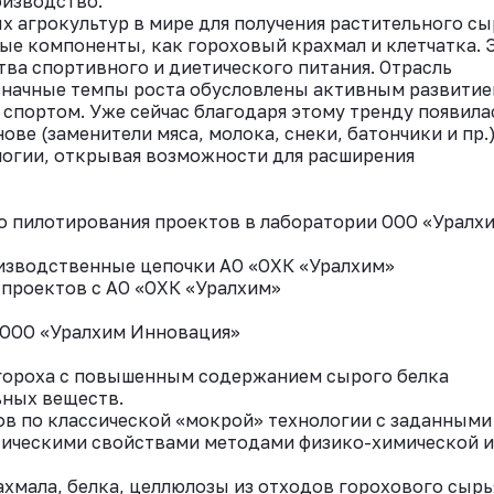
оизводство.
 агрокультур в мире для получения растительного сы
ные компоненты, как гороховый крахмал и клетчатка. 
ва спортивного и диетического питания. Отрасль
узначные темпы роста обусловлены активным развити
 спортом. Уже сейчас благодаря этому тренду появила
ве (заменители мяса, молока, снеки, батончики и пр.)
огии, открывая возможности для расширения
о пилотирования проектов в лаборатории ООО «Уралх
оизводственные цепочки АО «ОХК «Уралхим»
 проектов с АО «ОХК «Уралхим»
и ООО «Уралхим Инновация»
в гороха с повышенным содержанием сырого белка
ьных веществ.
ков по классической «мокрой» технологии с заданными
тическими свойствами методами физико-химической и
ахмала, белка, целлюлозы из отходов горохового сырь