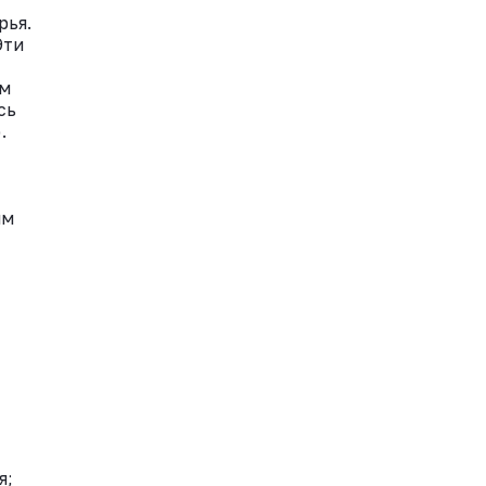
рья.
Эти
ем
сь
.
им
я;