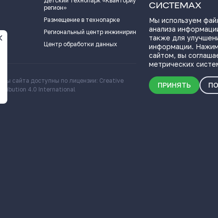
Детский технопарк «Кванториум - 63
Видеоподкаст
СИСТЕМАХ
регион»
Пресс-кит
Размещение в технопарке
Мы используем файл
анализа информации
ПОЛЕЗНЫЕ СС
Региональный центр инжиниринга
также для улучшен
Центр обработки данных
информации. Нажим
сайтом, вы соглаша
метрических систе
алы сайта доступны по лицензии: Creative
Скачать информационн
ПРИНЯТЬ
ПО
ribution 4.0 International
о Самарской области