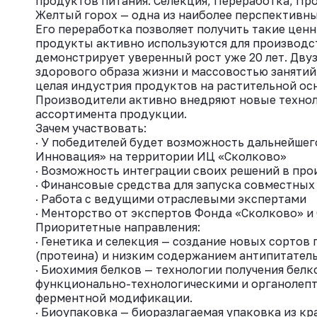
продуктов питания: Селекция, Переработка, Пр
Желтый горох — одна из наиболее перспективных
Его переработка позволяет получить такие цен
продукты активно используются для производст
демонстрирует уверенный рост уже 20 лет. Дв
здорового образа жизни и массовостью занятий
целая индустрия продуктов на растительной осно
Производители активно внедряют новые технол
ассортимента продукции.
Зачем участвовать:
· У победителей будет возможность дальнейшег
Инновация» на территории ИЦ «Сколково»
· Возможность интеграции своих решений в пр
· Финансовые средства для запуска совместных
· Работа с ведущими отраслевыми экспертами
· Менторство от экспертов Фонда «Сколково» 
Приоритетные направления:
· Генетика и селекция — создание новых сорто
(протеина) и низким содержанием антипитател
· Биохимия белков — технологии получения бел
функционально-технологическими и органолеп
ферментной модификации.
· Биоупаковка — биоразлагаемая упаковка из кр