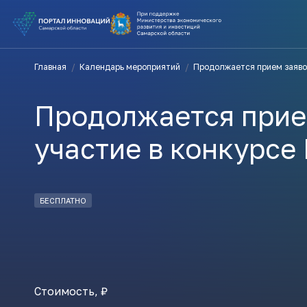
ВЫ В ПОИ
Главная
/
Календарь мероприятий
/
Продолжается прием заяво
ПОДДЕРЖ
Продолжается прие
ВАМ СЮДА
участие в конкурс
Актуальн
БЕСПЛАТНО
ПОДПИСАТ
Стоимость, ₽