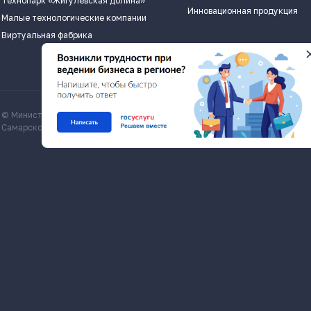
Технопарк «Жигулевская долина»
Инновационная продукция
Малые технологические компании
Виртуальная фабрика
© Министерство экономического развития и инвестиций
Все матери
Самарской области, economy.samregion.ru, 2026
Commons Att