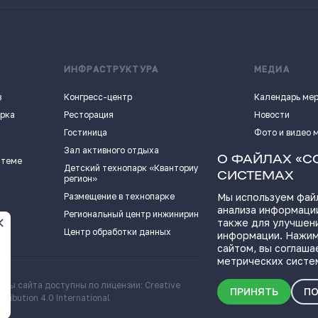
ИНФРАСТРУКТУРА
МЕДИА
в
Конгресс-центр
Календарь ме
арка
Ресторация
Новости
Гостиница
Фото и видео 
Зал активного отдыха
Истории успех
О ФАЙЛАХ «C
 теме
Детский технопарк «Кванториум - 63
Видеоподкаст
СИСТЕМАХ
регион»
Пресс-кит
Размещение в технопарке
Мы используем файл
анализа информации
ПОЛЕЗНЫЕ СС
Региональный центр инжиниринга
также для улучшен
Центр обработки данных
информации. Нажим
сайтом, вы соглаша
метрических систе
алы сайта доступны по лицензии: Creative
Скачать информационн
ПРИНЯТЬ
ПО
ribution 4.0 International
о Самарской области