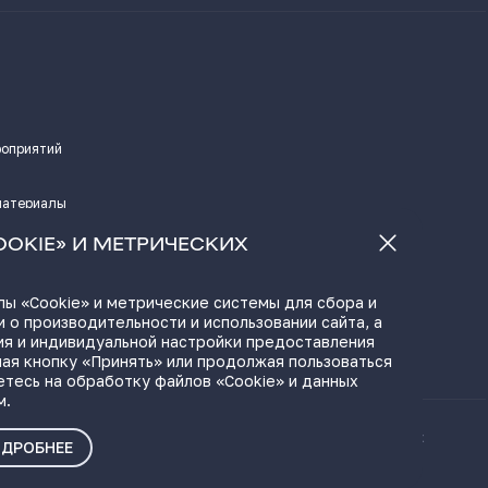
роприятий
материалы
а
OOKIE» И МЕТРИЧЕСКИХ
ы «Cookie» и метрические системы для сбора и
 о производительности и использовании сайта, а
ЫЛКИ
ия и индивидуальной настройки предоставления
ая кнопку «Принять» или продолжая пользоваться
етесь на обработку файлов «Cookie» и данных
м.
ые материалы
Политика о персональных
ДРОБНЕЕ
данных