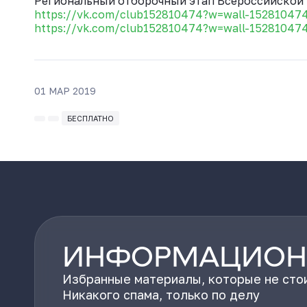
Региональный отборочный этап Всероссийской 
https://vk.com/club152810474?w=wall-15281047
https://vk.com/club152810474?w=wall-15281047
01 МАР 2019
БЕСПЛАТНО
ИНФОРМАЦИОН
Избранные материалы, которые не стои
Никакого спама, только по делу