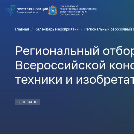
ВЫ В ПОИ
Главная
/
Календарь мероприятий
/
Региональный отборочный 
ПОДДЕРЖ
Региональный отбо
ВАМ СЮДА
Всероссийской ко
техники и изобрета
Актуальн
ПОДПИСАТ
БЕСПЛАТНО