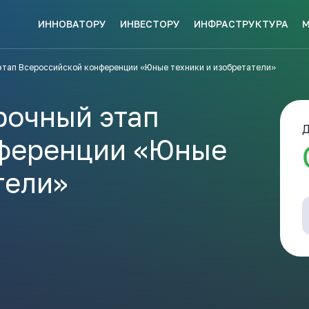
ИННОВАТОРУ
ИНВЕСТОРУ
ИНФРАСТРУКТУРА
СКЕ МЕР
этап Всероссийской конференции «Юные техники и изобретатели»
НАВИГАТОР
КИ?
ПОДДЕРЖКИ
ЗАКРЫТЬ
рочный этап
Д
нференции «Юные
тели»
ые конкурсы
Анонсы публикаций
Новости ком
ПОЛЕЗНЫЕ СТАТЬИ 
КАЖДЫЙ
НОВОСТИ
ЬСЯ
ПОДПИСЫВАЙТЕСЬ
Телеграм