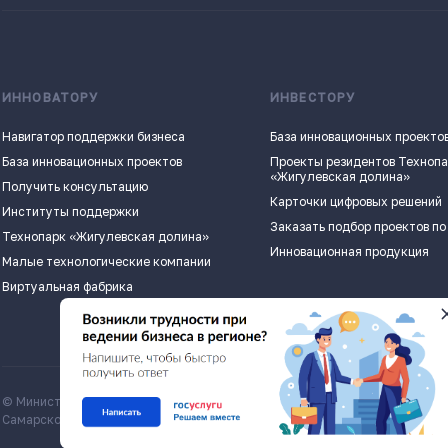
ИННОВАТОРУ
ИНВЕСТОРУ
Навигатор поддержки бизнеса
База инновационных проекто
База инновационных проектов
Проекты резидентов Техноп
«Жигулевская долина»
Получить консультацию
Карточки цифровых решений
Институты поддержки
Заказать подбор проектов по
Технопарк «Жигулевская долина»
Инновационная продукция
Малые технологические компании
Виртуальная фабрика
© Министерство экономического развития и инвестиций
Все матери
Самарской области, economy.samregion.ru, 2026
Commons Att