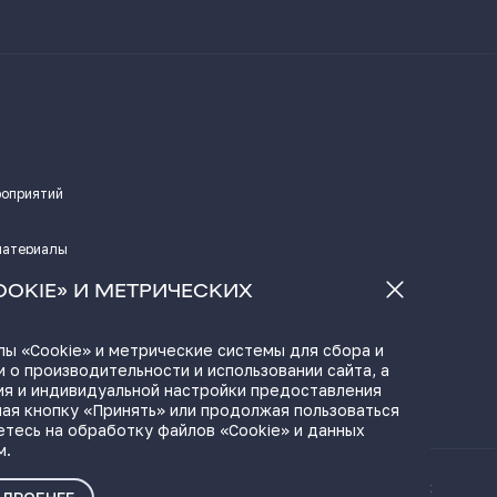
роприятий
материалы
а
OOKIE» И МЕТРИЧЕСКИХ
ы «Cookie» и метрические системы для сбора и
 о производительности и использовании сайта, а
ЫЛКИ
ия и индивидуальной настройки предоставления
ая кнопку «Принять» или продолжая пользоваться
етесь на обработку файлов «Cookie» и данных
м.
ые материалы
Политика о персональных