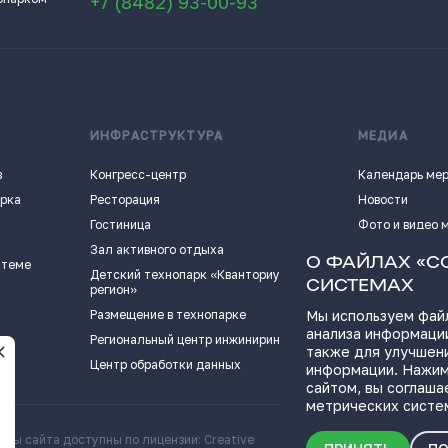
+7 (8482) 93-00-93
ИНФРАСТРУКТУРА
МЕДИА
в
Конгресс-центр
Календарь ме
арка
Ресторация
Новости
Гостиница
Фото и видео 
Зал активного отдыха
Истории успех
О ФАЙЛАХ «C
 теме
Детский технопарк «Кванториум - 63
Видеоподкаст
СИСТЕМАХ
регион»
Пресс-кит
Размещение в технопарке
Мы используем файл
анализа информации
ПОЛЕЗНЫЕ СС
Региональный центр инжиниринга
также для улучшен
Центр обработки данных
информации. Нажим
сайтом, вы соглаша
метрических систе
алы сайта доступны по лицензии: Creative
Скачать информационн