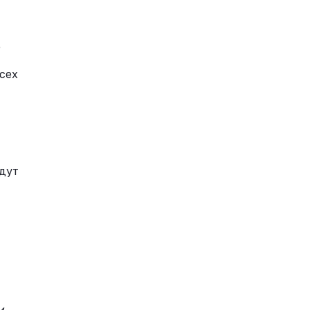
е
сех
йдут
м