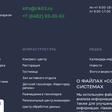
info@cik63.ru
пн-чт 9.00-18
пт 9.00-17.00
опарком
+7 (8482) 93-00-93
ИНФРАСТРУКТУРА
МЕДИА
в
Конгресс-центр
Календарь ме
арка
Ресторация
Новости
Гостиница
Фото и видео 
Зал активного отдыха
Истории успех
О ФАЙЛАХ «C
 теме
Детский технопарк «Кванториум - 63
Видеоподкаст
СИСТЕМАХ
регион»
Пресс-кит
Размещение в технопарке
Мы используем файл
анализа информации
ПОЛЕЗНЫЕ СС
Региональный центр инжиниринга
также для улучшен
Центр обработки данных
информации. Нажим