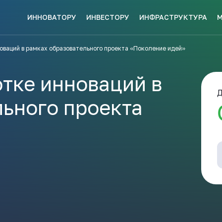
ИННОВАТОРУ
ИНВЕСТОРУ
ИНФРАСТРУКТУРА
СКЕ МЕР
оваций в рамках образовательного проекта «Поколение идей»
НАВИГАТОР
КИ?
ПОДДЕРЖКИ
ЗАКРЫТЬ
тке инноваций в
Д
льного проекта
ые конкурсы
Анонсы публикаций
Новости ком
ПОЛЕЗНЫЕ СТАТЬИ 
КАЖДЫЙ
НОВОСТИ
ЬСЯ
ПОДПИСЫВАЙТЕСЬ
Телеграм