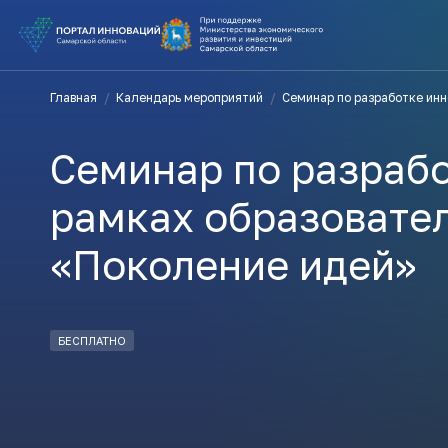
ВЫ В ПОИ
Главная
/
Календарь мероприятий
/
Семинар по разработке инн
ПОДДЕРЖ
Семинар по разрабо
ВАМ СЮДА
рамках образовате
«Поколение идей»
Актуальн
ПОДПИСАТ
БЕСПЛАТНО