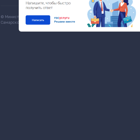
© Министерство экономического развития и инвестиций
Все матери
Самарской области, economy.samregion.ru, 2026
Commons Att