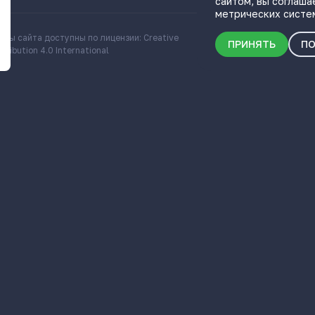
сайтом, вы соглаша
метрических систе
алы сайта доступны по лицензии: Creative
Скачать информационн
ПРИНЯТЬ
ПО
ribution 4.0 International
о Самарской области