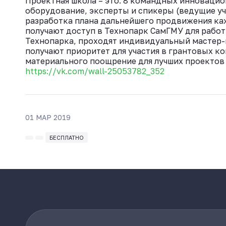
Проектная школа – это: 8 командных инноваци
оборудование, эксперты и спикеры (ведущие уч
разработка плана дальнейшего продвижения ка
получают доступ в Технопарк СамГМУ для работ
Технопарка, проходят индивидуальный мастер-
получают приоритет для участия в грантовых кон
материального поощрение для лучших проектов
https://vk.com/wall-25053782_352
01 МАР 2019
БЕСПЛАТНО