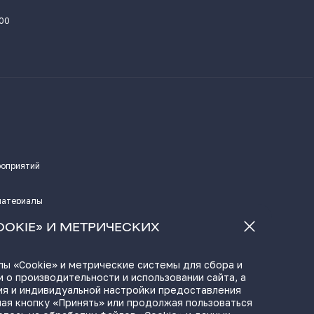
.00
роприятий
материалы
а
OOKIE» И МЕТРИЧЕСКИХ
ы «Cookie» и метрические системы для сбора и
 о производительности и использовании сайта, а
ЫЛКИ
ия и индивидуальной настройки предоставления
ая кнопку «Принять» или продолжая пользоваться