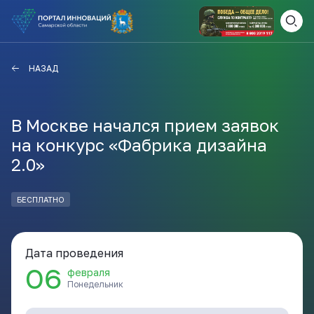
ВАМ СЮДА
ЗАКРЫТЬ
НАЗАД
НАВИГАТОР ПОДДЕРЖКИ
В Москве начался прием заявок
на конкурс «Фабрика дизайна
Актуальные конкурсы
2.0»
Анонсы публикаций
Новости компании
ПОЛЕЗНЫЕ СТАТЬИ И
БЕСПЛАТНО
КАЖДЫЙ ДЕНЬ
НОВОСТИ
ПОДПИСЫВАЙТЕСЬ
Дата проведения
06
февраля
Телеграм
Понедельник