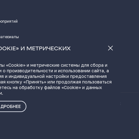
роприятий
материалы
а
OOKIE» И МЕТРИЧЕСКИХ
ы «Cookie» и метрические системы для сбора и
 о производительности и использовании сайта, а
ЫЛКИ
ия и индивидуальной настройки предоставления
ая кнопку «Принять» или продолжая пользоваться
етесь на обработку файлов «Cookie» и данных
м.
ые материалы
Политика о персональных
ДРОБНЕЕ
данных