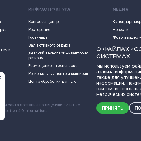
ИНФРАСТРУКТУРА
МЕДИА
в
Конгресс-центр
Календарь ме
арка
Ресторация
Новости
Гостиница
Фото и видео 
Зал активного отдыха
Истории успех
О ФАЙЛАХ «C
 теме
Детский технопарк «Кванториум - 63
Видеоподкаст
СИСТЕМАХ
регион»
Пресс-кит
Размещение в технопарке
Мы используем файл
анализа информации
ПОЛЕЗНЫЕ СС
Региональный центр инжиниринга
также для улучшен
Центр обработки данных
информации. Нажим
сайтом, вы соглаша
метрических систе
алы сайта доступны по лицензии: Creative
Скачать информационн
ПРИНЯТЬ
ПО
ribution 4.0 International
о Самарской области