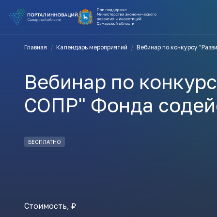
ВЫ В ПОИ
Главная
/
Календарь мероприятий
/
Вебинар по конкурсу "Раз
ПОДДЕРЖ
Вебинар по конкурс
ВАМ СЮДА
СОПР" Фонда содей
Актуальн
БЕСПЛАТНО
ПОДПИСАТ
Стоимость, ₽