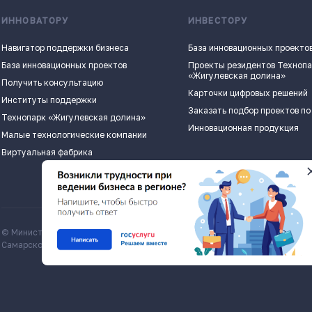
ИННОВАТОРУ
ИНВЕСТОРУ
Навигатор поддержки бизнеса
База инновационных проекто
База инновационных проектов
Проекты резидентов Техноп
«Жигулевская долина»
Получить консультацию
Карточки цифровых решений
Институты поддержки
Заказать подбор проектов по
Технопарк «Жигулевская долина»
Инновационная продукция
Малые технологические компании
Виртуальная фабрика
© Министерство экономического развития и инвестиций
Все матери
Самарской области, economy.samregion.ru, 2026
Commons Att