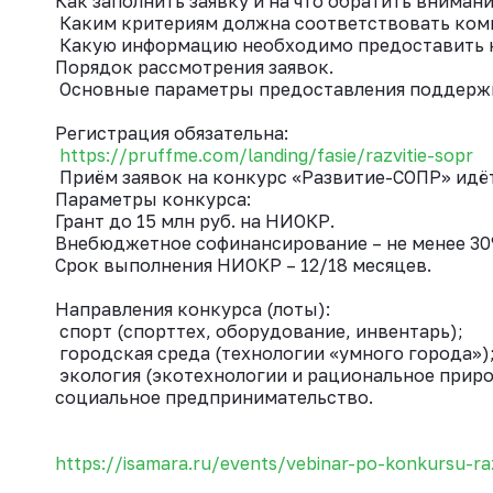
Как заполнить заявку и на что обратить внимани
Каким критериям должна соответствовать компа
Какую информацию необходимо предоставить ко
Порядок рассмотрения заявок.
Основные параметры предоставления поддержк
⠀
Регистрация обязательна:
https://pruffme.com/landing/fasie/razvitie-sopr
Приём заявок на конкурс «Развитие-СОПР» идёт 
Параметры конкурса:
Грант до 15 млн руб. на НИОКР.
Внебюджетное софинансирование – не менее 30
Cрок выполнения НИОКР – 12/18 месяцев.
⠀
Направления конкурса (лоты):
спорт (спорттех, оборудование, инвентарь);
городская среда (технологии «умного города»)
экология (экотехнологии и рациональное прир
социальное предпринимательство.
https://isamara.ru/events/vebinar-po-konkursu-ra