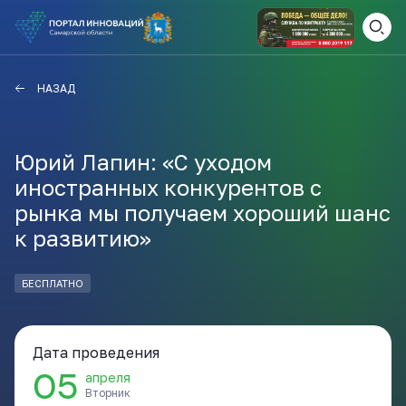
ВАМ СЮДА
ЗАКРЫТЬ
НАЗАД
НАВИГАТОР ПОДДЕРЖКИ
Юрий Лапин: «С уходом
иностранных конкурентов с
Актуальные конкурсы
рынка мы получаем хороший шанс
Анонсы публикаций
к развитию»
Новости компании
ПОЛЕЗНЫЕ СТАТЬИ И
КАЖДЫЙ ДЕНЬ
НОВОСТИ
БЕСПЛАТНО
ПОДПИСЫВАЙТЕСЬ
Дата проведения
Телеграм
05
апреля
Вторник