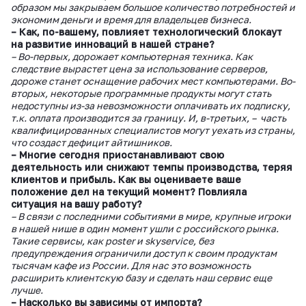
образом мы закрываем большое количество потребностей и
экономим деньги и время для владельцев бизнеса.
– Как, по-вашему, повлияет технологический блокаут
на развитие инноваций в нашей стране?
– Во-первых, дорожает компьютерная техника. Как
следствие вырастет цена за использование серверов,
дороже станет оснащение рабочих мест компьютерами. Во-
вторых, некоторые программные продукты могут стать
недоступны из-за невозможности оплачивать их подписку,
т.к. оплата производится за границу. И, в-третьих, – часть
квалифицированных специалистов могут уехать из страны,
что создаст дефицит айтишников.
– Многие сегодня приостанавливают свою
деятельность или снижают темпы производства, теряя
клиентов и прибыль. Как вы оцениваете ваше
положение дел на текущий момент? Повлияла
ситуация на вашу работу?
– В связи с последними событиями в мире, крупные игроки
в нашей нише в один момент ушли с российского рынка.
Такие сервисы, как
poster и
skyservice, без
предупреждения ограничили доступ к своим продуктам
тысячам кафе из России. Для нас это возможность
расширить клиентскую базу и сделать наш сервис еще
лучше.
– Насколько вы зависимы от импорта?