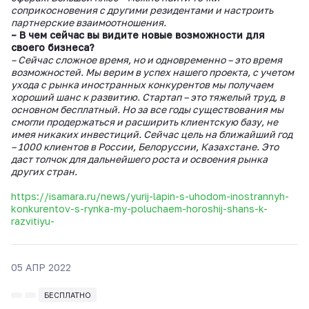
соприкосновения с другими резидентами и настроить
партнерские взаимоотношения.
– В чем сейчас вы видите новые возможности для
своего бизнеса?
– Сейчас сложное время, но и одновременно – это время
возможностей. Мы верим в успех нашего проекта, с учетом
ухода с рынка иностранных конкурентов мы получаем
хороший шанс к развитию. Стартап – это тяжелый труд, в
основном бесплатный. Но за все годы существования мы
смогли продержаться и расширить клиентскую базу, не
имея никаких инвестиций. Сейчас цель на ближайший год
– 1000 клиентов в России, Белоруссии, Казахстане. Это
даст толчок для дальнейшего роста и освоения рынка
других стран.
https://isamara.ru/news/yurij-lapin-s-uhodom-inostrannyh-
konkurentov-s-rynka-my-poluchaem-horoshij-shans-k-
razvitiyu-
05 АПР 2022
БЕСПЛАТНО