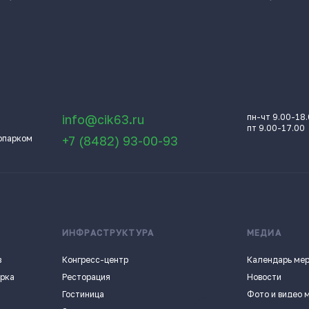
info@cik63.ru
пн-чт 9.00-18
пт 9.00-17.00
опарком
+7 (8482) 93-00-93
ИНФРАСТРУКТУРА
МЕДИА
в
Конгресс-центр
Календарь ме
арка
Ресторация
Новости
Гостиница
Фото и видео 