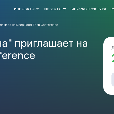
ИННОВАТОРУ
ИНВЕСТОРУ
ИНФРАСТРУКТУРА
СКЕ МЕР
лашает на Deep Food Tech Conference
НАВИГАТОР
КИ?
ПОДДЕРЖКИ
ЗАКРЫТЬ
а" приглашает на
Д
ference
ые конкурсы
Анонсы публикаций
Новости ком
ПОЛЕЗНЫЕ СТАТЬИ 
КАЖДЫЙ
НОВОСТИ
ЬСЯ
ПОДПИСЫВАЙТЕСЬ
Телеграм