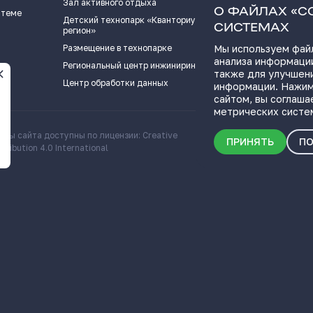
Зал активного отдыха
Истории успех
О ФАЙЛАХ «C
 теме
Детский технопарк «Кванториум - 63
Видеоподкаст
СИСТЕМАХ
регион»
Пресс-кит
Размещение в технопарке
Мы используем файл
анализа информации
ПОЛЕЗНЫЕ СС
Региональный центр инжиниринга
также для улучшен
Центр обработки данных
информации. Нажим
сайтом, вы соглаша
метрических систе
алы сайта доступны по лицензии: Creative
Скачать информационн
ПРИНЯТЬ
ПО
ribution 4.0 International
о Самарской области