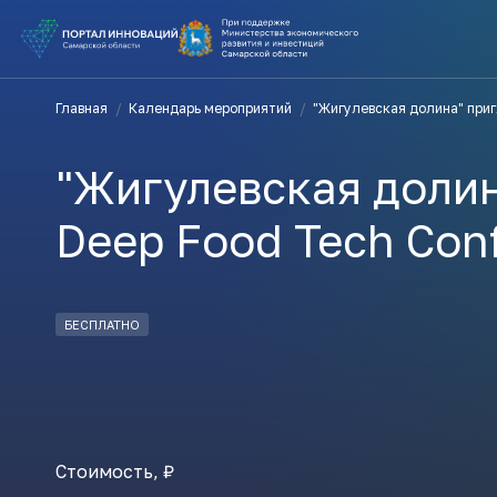
ВЫ В ПОИ
Главная
/
Календарь мероприятий
/
"Жигулевская долина" приг
ПОДДЕРЖ
"Жигулевская долин
ВАМ СЮДА
Deep Food Tech Con
Актуальн
БЕСПЛАТНО
ПОДПИСАТ
Стоимость, ₽