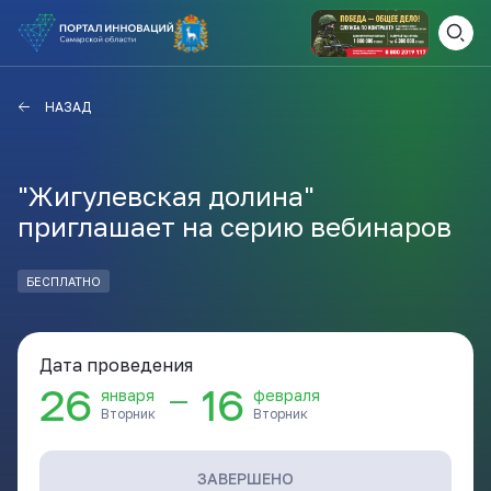
ВАМ СЮДА
ЗАКРЫТЬ
НАЗАД
НАВИГАТОР ПОДДЕРЖКИ
"Жигулевская долина"
приглашает на серию вебинаров
Актуальные конкурсы
Анонсы публикаций
БЕСПЛАТНО
Новости компании
ПОЛЕЗНЫЕ СТАТЬИ И
КАЖДЫЙ ДЕНЬ
НОВОСТИ
Дата проведения
ПОДПИСЫВАЙТЕСЬ
26
16
—
января
февраля
Вторник
Вторник
Телеграм
ЗАВЕРШЕНО