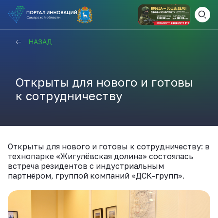
ВАМ СЮДА
ЗАКРЫТЬ
НАЗАД
НАВИГАТОР ПОДДЕРЖКИ
Открыты для нового и готовы
к сотрудничеству
Актуальные конкурсы
Анонсы публикаций
Новости компании
ПОЛЕЗНЫЕ СТАТЬИ И
КАЖДЫЙ ДЕНЬ
НОВОСТИ
Открыты для нового и готовы к сотрудничеству: в
технопарке «Жигулёвская долина» состоялась
встреча резидентов с индустриальным
ПОДПИСЫВАЙТЕСЬ
партнёром, группой компаний «ДСК-групп».
Телеграм