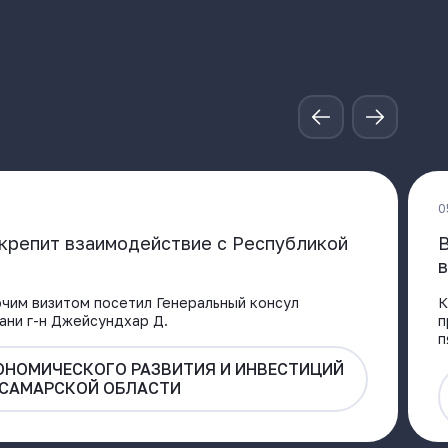
0
крепит взаимодействие с Республикой
В
в
чим визитом посетил Генеральный консул
К
зани г-н Джейсундхар Д.
п
п
ОНОМИЧЕСКОГО РАЗВИТИЯ И ИНВЕСТИЦИЙ
САМАРСКОЙ ОБЛАСТИ