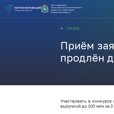
ВЫ В ПОИ
НАЗАД
ПОДДЕРЖ
Приём зая
ВАМ СЮДА
продлён д
Актуальн
ПОДПИСАТ
Участвовать в конкурсе 
выручкой до 100 млн за 3