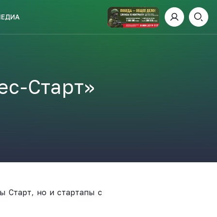
МЕДИА
ИСКАТЬ
ес-Старт»
пании
И
 ДЕНЬ
ы Старт, но и стартапы с