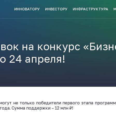
ИННОВАТОРУ
ИНВЕСТОРУ
ИНФРАСТРУКТУРА
СКЕ МЕР
НАВИГАТОР
КИ?
ПОДДЕРЖКИ
ЗАКРЫТЬ
вок на конкурс «Бизн
о 24 апреля!
ые конкурсы
Анонсы публикаций
Новости ком
ПОЛЕЗНЫЕ СТАТЬИ 
КАЖДЫЙ
НОВОСТИ
ЬСЯ
ПОДПИСЫВАЙТЕСЬ
могут не только победители первого этапа программ
 года. Сумма поддержки – 12 млн ₽!
Телеграм