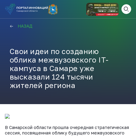
ВАМ СЮДА
ЗАКРЫТЬ
НАЗАД
НАВИГАТОР ПОДДЕРЖКИ
Свои идеи по созданию
облика межвузовского IT-
Актуальные конкурсы
кампуса в Самаре уже
Анонсы публикаций
высказали 124 тысячи
Новости компании
ПОЛЕЗНЫЕ СТАТЬИ И
жителей региона
КАЖДЫЙ ДЕНЬ
НОВОСТИ
ПОДПИСЫВАЙТЕСЬ
Телеграм
В Самарской области прошла очередная стратегическая
сессия, посвященная облику будущего межвузовского