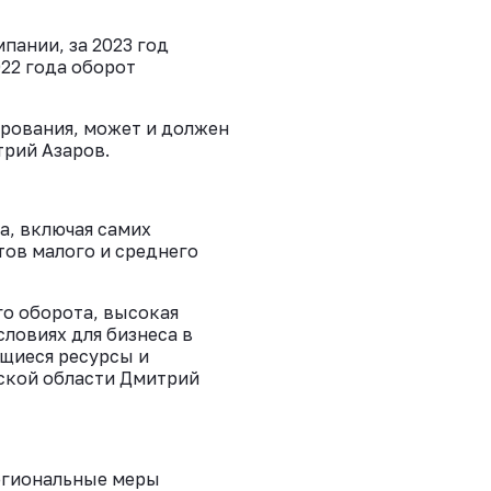
пании, за 2023 год
022 года оборот
рования, может и должен
трий Азаров.
а, включая самих
тов малого и среднего
го оборота, высокая
ловиях для бизнеса в
ющиеся ресурсы и
рской области Дмитрий
егиональные меры