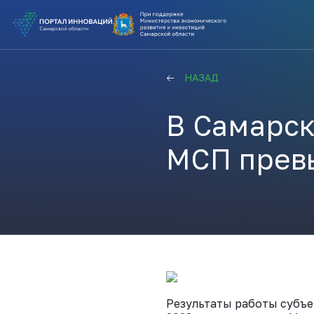
ВЫ В ПОИ
НАЗАД
ПОДДЕРЖ
В Самарск
ВАМ СЮДА
МСП превы
Актуальн
ПОДПИСАТ
Результаты работы субъе