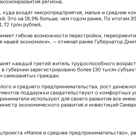
нэкономразвития региона.
ВКонтакте
 куда входят микропредприятия, малые и средние ком
ей. Это на 18,9% больше, чем годом ранее. По итогам 2
,72 трлн рублей.
имеет гибкие возможности перестройки, переориенти
я нашей экономики», — отмечал ранее Губернатор Дми
занят каждый третий житель трудоспособного возраст
 в губернии зарегистрировано более 130 тысяч субъек
яч самозанятых граждан.
алого и среднего предпринимательства, рост денежно
ументов поддержки свидетельствуют о комфортных ус
дприниматели используют для своего развития все име
министр экономического развития и инвестиций Сама
цпроекта «Малое и среднее предпринимательство», р