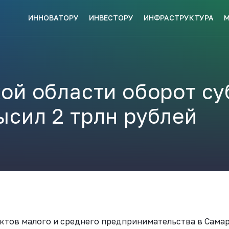
ИННОВАТОРУ
ИНВЕСТОРУ
ИНФРАСТРУКТУРА
СКЕ МЕР
НАВИГАТОР
КИ?
ПОДДЕРЖКИ
ЗАКРЫТЬ
ой области оборот су
сил 2 трлн рублей
ые конкурсы
Анонсы публикаций
Новости ком
ПОЛЕЗНЫЕ СТАТЬИ 
КАЖДЫЙ
НОВОСТИ
ЬСЯ
ПОДПИСЫВАЙТЕСЬ
Телеграм
ктов малого и среднего предпринимательства в Самар