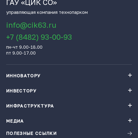
ГАУ «ЦИК СО»
управляющая компания технопарком
info@cik63.ru
+7 (8482) 93-00-93
пн-чт 9.00-18.00
пт 9.00-17.00
ИННОВАТОРУ
Навигатор поддержки бизнеса
База инновационных проектов
ИНВЕСТОРУ
База инновационных проектов
Получить консультацию
Проекты резидентов Технопарка «Жигулевская долина»
Институты поддержки
ИНФРАСТРУКТУРА
Конгресс-центр
Карточки цифровых решений
Технопарк «Жигулевская долина»
Ресторация
Заказать подбор проектов по теме
Малые технологические компании
МЕДИА
Календарь мероприятий
Гостиница
Инновационная продукция
Виртуальная фабрика
ПОЛЕЗНЫЕ ССЫЛКИ
Новости
Зал активного отдыха