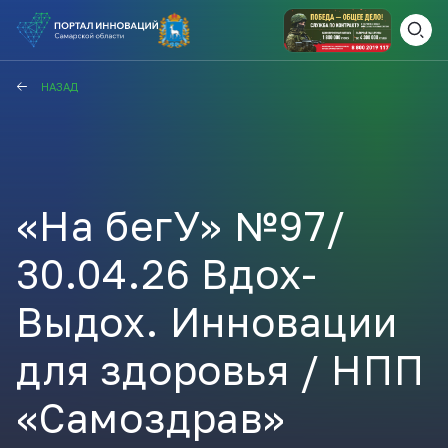
ВАМ СЮДА
ЗАКРЫТЬ
НАЗАД
НАВИГАТОР ПОДДЕРЖКИ
«На бегУ» №97/
Актуальные конкурсы
Анонсы публикаций
30.04.26 Вдох-
Новости компании
ПОЛЕЗНЫЕ СТАТЬИ И
КАЖДЫЙ ДЕНЬ
НОВОСТИ
Выдох. Инновации
ПОДПИСЫВАЙТЕСЬ
для здоровья / НПП
Телеграм
«Самоздрав»