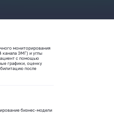
очного мониторирования
 канала ЭМГ) и углы
 пациент с помощью
ные графики, оценку
абилитацию после
тирование бизнес-модели