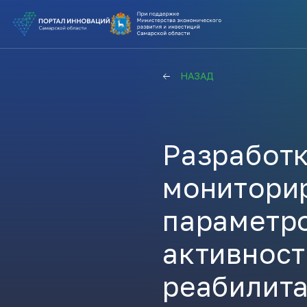
ВЫ В ПОИ
НАЗАД
ПОДДЕРЖ
ВАМ СЮДА
Разработк
монитори
Актуальн
параметр
ПОДПИСАТ
активност
реабилита