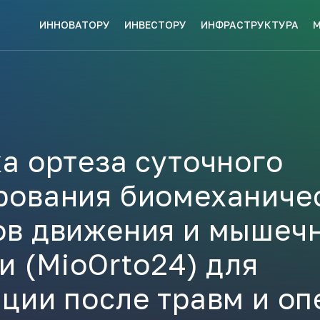
ИННОВАТОРУ
ИНВЕСТОРУ
ИНФРАСТРУКТУРА
СКЕ МЕР
НАВИГАТОР
КИ?
ПОДДЕРЖКИ
ЗАКРЫТЬ
а ортеза суточного
рования биомеханиче
ые конкурсы
Анонсы публикаций
Новости ком
ПОЛЕЗНЫЕ СТАТЬИ 
ов движения и мышеч
КАЖДЫЙ
НОВОСТИ
ЬСЯ
и (MioOrto24) для
ПОДПИСЫВАЙТЕСЬ
ции после травм и оп
Телеграм