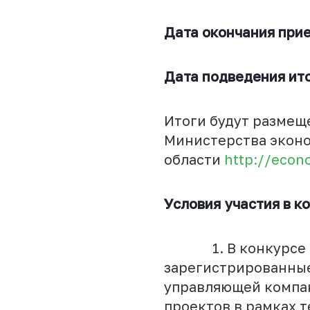
Дата окончания при
Дата подведения ито
Итоги будут размещ
Министерства эконо
области
http://econ
Условия участия в к
1. В конкурсе мог
зарегистрированные
управляющей компа
проектов в рамках т