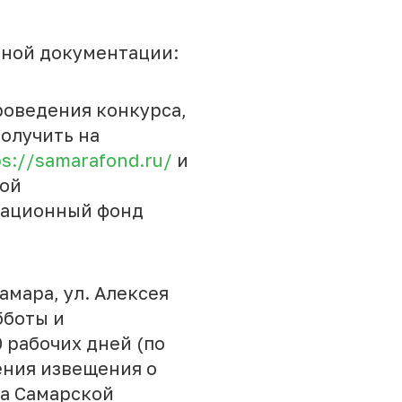
сной документации:
роведения конкурса,
олучить на
ps://samarafond.ru/
и
кой
вационный фонд
Самара, ул. Алексея
бботы и
10 рабочих дней (по
ения извещения о
а Самарской