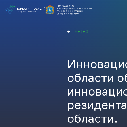
ВЫ В ПОИ
НАЗАД
ПОДДЕРЖ
ВАМ СЮДА
Инноваци
области о
Актуальн
инновацио
ПОДПИСАТ
резидента
области.