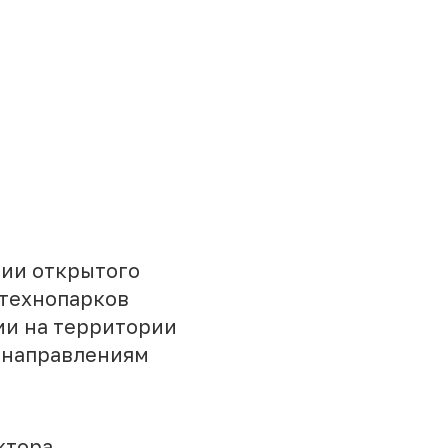
нии открытого
 технопарков
ии на территории
 направлениям
ктора