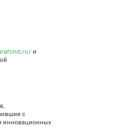
arafond.ru/
и
кой
а,
чившие с
и инновационных