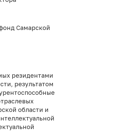
фонд Самарской
мых резидентами
сти, результатом
курентоспособные
отраслевых
рской области и
интеллектуальной
лектуальной