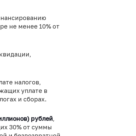
инансированию
ре не менее 10% от
квидации,
ате налогов,
ежащих уплате в
огах и сборах.
иллионов) рублей
,
их 30% от суммы
ой и безвозвратной