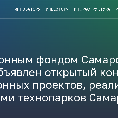
ИННОВАТОРУ
ИНВЕСТОРУ
ИНФРАСТРУКТУРА
СКЕ МЕР
НАВИГАТОР
КИ?
ПОДДЕРЖКИ
ЗАКРЫТЬ
онным фондом Самар
бъявлен открытый ко
ые конкурсы
Анонсы публикаций
Новости ком
ПОЛЕЗНЫЕ СТАТЬИ 
нных проектов, реал
КАЖДЫЙ
НОВОСТИ
ЬСЯ
ми технопарков Сама
ПОДПИСЫВАЙТЕСЬ
Телеграм