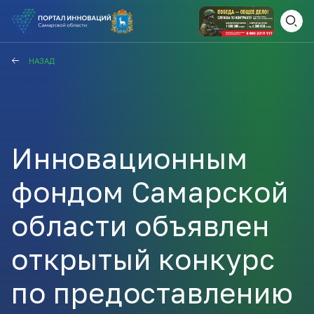
ВАМ СЮДА
ЗАКРЫТЬ
НАЗАД
НАВИГАТОР ПОДДЕРЖКИ
Инновационным
Актуальные конкурсы
Анонсы публикаций
фондом Самарской
Новости компании
ПОЛЕЗНЫЕ СТАТЬИ И
КАЖДЫЙ ДЕНЬ
НОВОСТИ
области объявлен
ПОДПИСЫВАЙТЕСЬ
открытый конкурс
Телеграм
по предоставлению