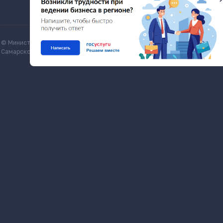
© Министерство экономического развития и инвестиций
Все матери
Самарской области, economy.samregion.ru, 2026
Commons Att