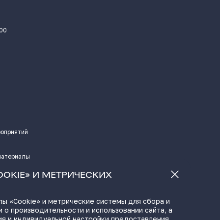
.00
роприятий
материалы
а
OOKIE» И МЕТРИЧЕСКИХ
ы «Cookie» и метрические системы для сбора и
 о производительности и использовании сайта, а
ЫЛКИ
ия и индивидуальной настройки предоставления