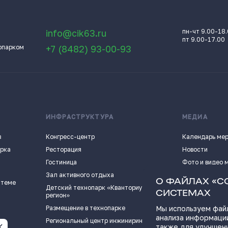
info@cik63.ru
пн-чт 9.00-18
пт 9.00-17.00
опарком
+7 (8482) 93-00-93
ИНФРАСТРУКТУРА
МЕДИА
в
Конгресс-центр
Календарь ме
арка
Ресторация
Новости
Гостиница
Фото и видео 
Зал активного отдыха
Истории успех
О ФАЙЛАХ «C
 теме
Детский технопарк «Кванториум - 63
Видеоподкаст
СИСТЕМАХ
регион»
Пресс-кит
Размещение в технопарке
Мы используем файл
анализа информации
ПОЛЕЗНЫЕ СС
Региональный центр инжиниринга
также для улучшен