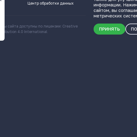
Центр обработки данных
информации. Нажим
сайтом, вы соглаша
метрических систе
алы сайта доступны по лицензии: Creative
Скачать информационн
ПРИНЯТЬ
ПО
ribution 4.0 International
о Самарской области