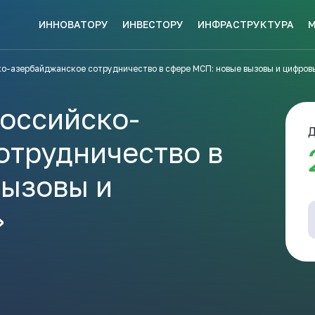
ИННОВАТОРУ
ИНВЕСТОРУ
ИНФРАСТРУКТУРА
СКЕ МЕР
ко-азербайджанское сотрудничество в сфере МСП: новые вызовы и цифров
НАВИГАТОР
КИ?
ПОДДЕРЖКИ
ЗАКРЫТЬ
оссийско-
Д
отрудничество в
вызовы и
ые конкурсы
Анонсы публикаций
Новости ком
ПОЛЕЗНЫЕ СТАТЬИ 
»
КАЖДЫЙ
НОВОСТИ
ЬСЯ
ПОДПИСЫВАЙТЕСЬ
Телеграм