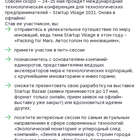
Совсем скоро — 24–25 мая пройдёт международная
технологическая конференция для технологических
предпринимателей – Startup Village 2021. Снова в
офлайне!
Став ее участником, вы:
отправитесь в увлекательное путешествие по миру
инноваций, ведь тема Startup Village в этом году –
«Packing for Mars. Автостопом по инновациям»;
примете участие в питч-сессии
познакомитесь с основателями компаний-
единорогов, представителями ведущих
акселераторов мира и технологических корпораций,
с крупнейшими инноваторами и инвесторами;
сможете презентовать свою разработку на выставке
Startup Bazaar (заявки принимаются до 17 мая,
формат только онлайн, прием заявок на офлайн-
выставку уже закрыт) или вдохновиться идеями
других;
посетите интересные сессии по самым актуальным
направлениям в сфере современных технологий:
«Экологический мониторинг и углеродный след
компаний», «Земля в иллюминаторе. Строим города
будущего сегодня», «New Space. Космические