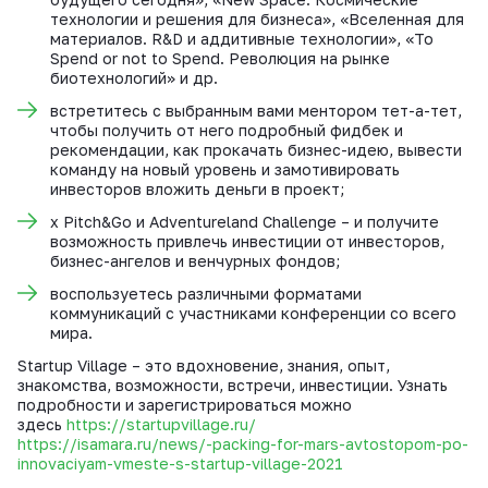
технологии и решения для бизнеса», «Вселенная для
материалов. R&D и аддитивные технологии», «To
Spend or not to Spend. Революция на рынке
биотехнологий» и др.
встретитесь с выбранным вами ментором тет-а-тет,
чтобы получить от него подробный фидбек и
рекомендации, как прокачать бизнес-идею, вывести
команду на новый уровень и замотивировать
инвесторов вложить деньги в проект;
х Pitch&Go и Adventureland Challenge – и получите
возможность привлечь инвестиции от инвесторов,
бизнес-ангелов и венчурных фондов;
воспользуетесь различными форматами
коммуникаций с участниками конференции со всего
мира.
Startup Village – это вдохновение, знания, опыт,
знакомства, возможности, встречи, инвестиции. Узнать
подробности и зарегистрироваться можно
здесь
https://startupvillage.ru/
https://isamara.ru/news/-packing-for-mars-avtostopom-po-
innovaciyam-vmeste-s-startup-village-2021