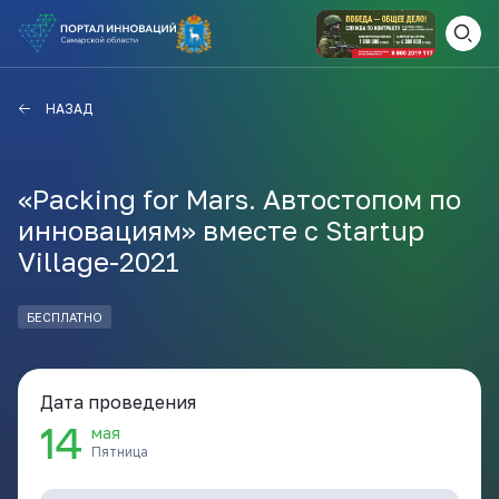
ВАМ СЮДА
ЗАКРЫТЬ
НАЗАД
НАВИГАТОР ПОДДЕРЖКИ
«Packing for Mars. Автостопом по
инновациям» вместе с Startup
Актуальные конкурсы
Village-2021
Анонсы публикаций
Новости компании
ПОЛЕЗНЫЕ СТАТЬИ И
БЕСПЛАТНО
КАЖДЫЙ ДЕНЬ
НОВОСТИ
ПОДПИСЫВАЙТЕСЬ
Дата проведения
14
мая
Телеграм
Пятница