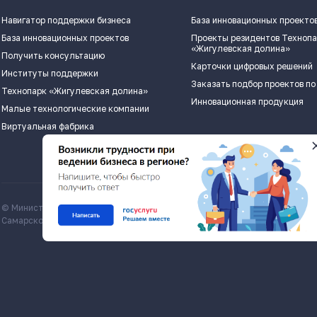
Навигатор поддержки бизнеса
База инновационных проекто
База инновационных проектов
Проекты резидентов Техноп
«Жигулевская долина»
Получить консультацию
Карточки цифровых решений
Институты поддержки
Заказать подбор проектов по
Технопарк «Жигулевская долина»
Инновационная продукция
Малые технологические компании
Виртуальная фабрика
© Министерство экономического развития и инвестиций
Все матери
Самарской области, economy.samregion.ru, 2026
Commons Att