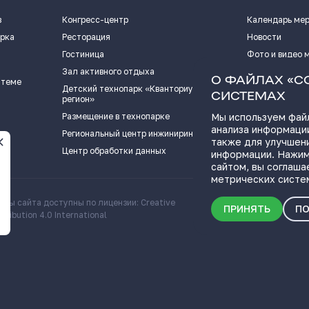
в
Конгресс-центр
Календарь ме
арка
Ресторация
Новости
Гостиница
Фото и видео 
Зал активного отдыха
Истории успех
О ФАЙЛАХ «C
 теме
Детский технопарк «Кванториум - 63
Видеоподкаст
СИСТЕМАХ
регион»
Пресс-кит
Размещение в технопарке
Мы используем файл
анализа информации
ПОЛЕЗНЫЕ СС
Региональный центр инжиниринга
также для улучшен
Центр обработки данных
информации. Нажим
сайтом, вы соглаша
метрических систе
алы сайта доступны по лицензии: Creative
Скачать информационн
ПРИНЯТЬ
ПО
ribution 4.0 International
о Самарской области