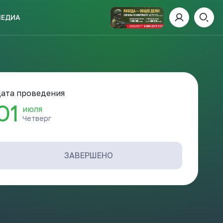
МЕДИА
ИСКАТЬ
ата проведения
01
июля
Четверг
пании
И
ЗАВЕРШЕНО
 ДЕНЬ