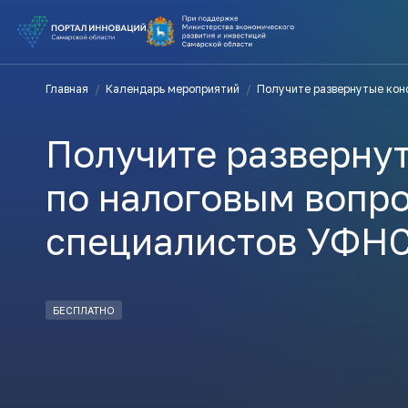
ВЫ В ПОИ
Главная
/
Календарь мероприятий
/
Получите развернутые кон
ПОДДЕРЖ
Получите разверну
ВАМ СЮДА
по налоговым вопро
специалистов УФН
Актуальн
ПОДПИСАТ
БЕСПЛАТНО