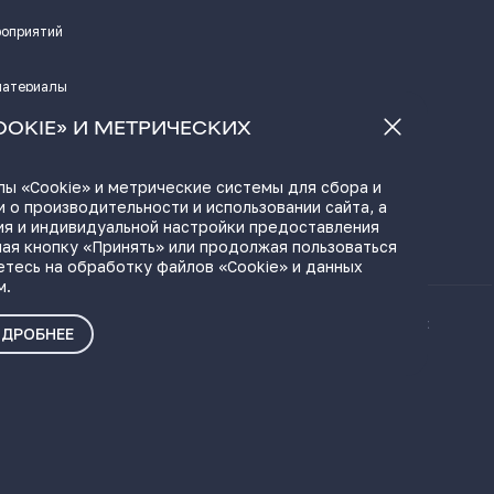
роприятий
материалы
а
OOKIE» И МЕТРИЧЕСКИХ
ы «Cookie» и метрические системы для сбора и
 о производительности и использовании сайта, а
ЫЛКИ
ия и индивидуальной настройки предоставления
ая кнопку «Принять» или продолжая пользоваться
етесь на обработку файлов «Cookie» и данных
м.
ые материалы
Политика о персональных
ДРОБНЕЕ
данных