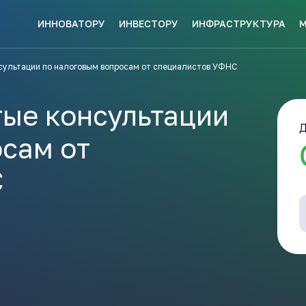
ИННОВАТОРУ
ИНВЕСТОРУ
ИНФРАСТРУКТУРА
СКЕ МЕР
сультации по налоговым вопросам от специалистов УФНС
НАВИГАТОР
КИ?
ПОДДЕРЖКИ
ЗАКРЫТЬ
тые консультации
Д
сам от
С
ые конкурсы
Анонсы публикаций
Новости ком
ПОЛЕЗНЫЕ СТАТЬИ 
КАЖДЫЙ
НОВОСТИ
ЬСЯ
ПОДПИСЫВАЙТЕСЬ
Телеграм