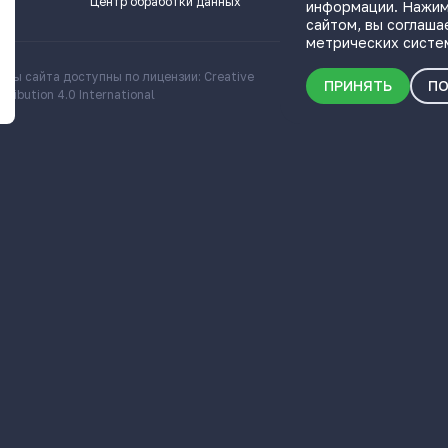
Центр обработки данных
информации. Нажим
сайтом, вы соглаша
метрических систе
алы сайта доступны по лицензии: Creative
Скачать информационн
ПРИНЯТЬ
ПО
ribution 4.0 International
о Самарской области