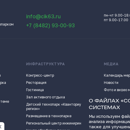
info@cik63.ru
пн-чт 9.00-18
пт 9.00-17.00
опарком
+7 (8482) 93-00-93
ИНФРАСТРУКТУРА
МЕДИА
в
Конгресс-центр
Календарь ме
арка
Ресторация
Новости
Гостиница
Фото и видео 
Зал активного отдыха
Истории успех
О ФАЙЛАХ «C
 теме
Детский технопарк «Кванториум - 63
Видеоподкаст
СИСТЕМАХ
регион»
Пресс-кит
Размещение в технопарке
Мы используем файл
анализа информации
ПОЛЕЗНЫЕ СС
Региональный центр инжиниринга
также для улучшен