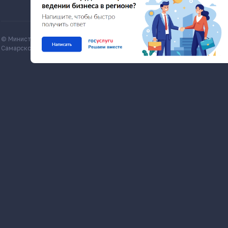
© Министерство экономического развития и инвестиций
Все матери
Самарской области, economy.samregion.ru, 2026
Commons Att