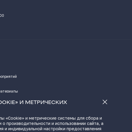
.00
роприятий
материалы
а
OOKIE» И МЕТРИЧЕСКИХ
ы «Cookie» и метрические системы для сбора и
 о производительности и использовании сайта, а
ЫЛКИ
ия и индивидуальной настройки предоставления