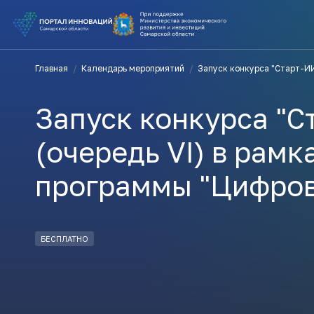
ВЫ В ПОИ
Главная
/
Календарь мероприятий
/
Запуск конкурса "Старт-ИИ
ПОДДЕРЖ
Запуск конкурса "С
ВАМ СЮДА
(очередь VI) в рам
программы "Цифров
Актуальн
ПОДПИСАТ
БЕСПЛАТНО