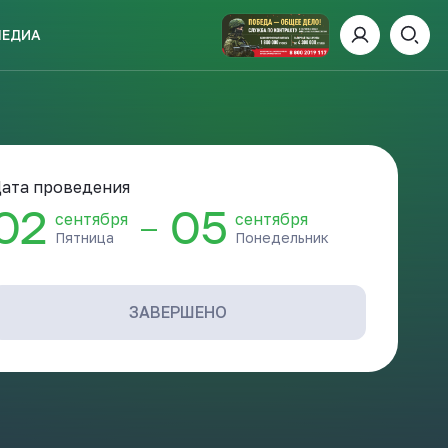
МЕДИА
ИСКАТЬ
"
ата проведения
02
05
сентября
сентября
—
Пятница
Понедельник
пании
И
ЗАВЕРШЕНО
 ДЕНЬ