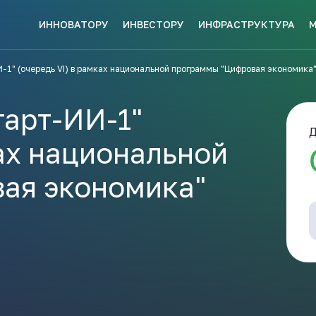
ИННОВАТОРУ
ИНВЕСТОРУ
ИНФРАСТРУКТУРА
СКЕ МЕР
-1" (очередь VI) в рамках национальной программы "Цифровая экономика
НАВИГАТОР
КИ?
ПОДДЕРЖКИ
ЗАКРЫТЬ
тарт-ИИ-1"
Д
ках национальной
ая экономика"
ые конкурсы
Анонсы публикаций
Новости ком
ПОЛЕЗНЫЕ СТАТЬИ 
КАЖДЫЙ
НОВОСТИ
ЬСЯ
ПОДПИСЫВАЙТЕСЬ
Телеграм