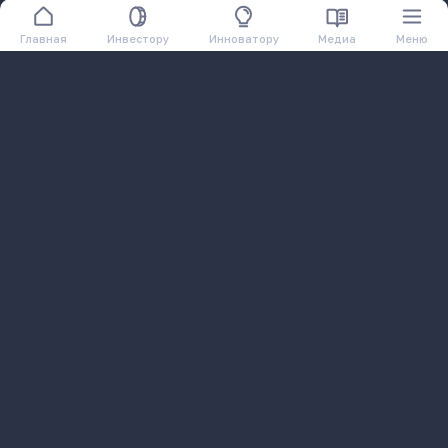
Главная
Инвестору
Инноватору
Медиа
Меню