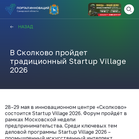
ВАМ СЮДА
ЗАКРЫТЬ
НАЗАД
НАВИГАТОР ПОДДЕРЖКИ
В Сколково пройдет
традиционный Startup Village
Актуальные конкурсы
2026
Анонсы публикаций
Новости компании
ПОЛЕЗНЫЕ СТАТЬИ И
КАЖДЫЙ ДЕНЬ
НОВОСТИ
ПОДПИСЫВАЙТЕСЬ
28–29 мая в инновационном центре «Сколково»
состоится Startup Village 2026. Форум пройдёт в
рамках Московской недели
Телеграм
предпринимательства. Среди ключевых тем
деловой программы Startup Village 2026 –
промышленный искусственный интеллект,