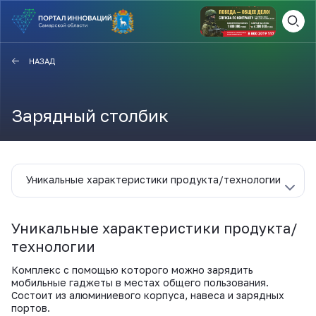
ВАМ СЮДА
ЗАКРЫТЬ
НАЗАД
НАВИГАТОР ПОДДЕРЖКИ
Зарядный столбик
Актуальные конкурсы
Анонсы публикаций
Уникальные характеристики продукта/технологии
Новости компании
ПОЛЕЗНЫЕ СТАТЬИ И
КАЖДЫЙ ДЕНЬ
НОВОСТИ
Уникальные характеристики продукта/
ПОДПИСЫВАЙТЕСЬ
технологии
Комплекс с помощью которого можно зарядить
Телеграм
мобильные гаджеты в местах общего пользования.
Состоит из алюминиевого корпуса, навеса и зарядных
портов.