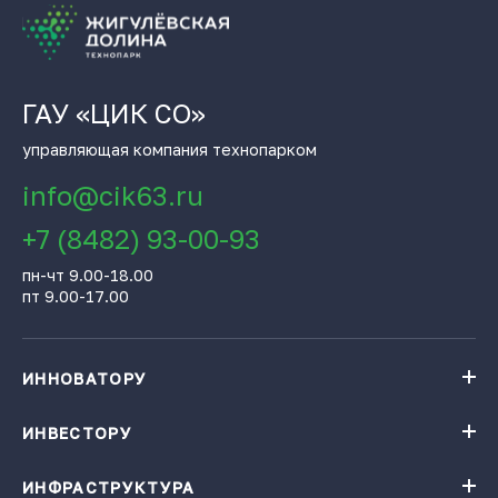
ГАУ «ЦИК СО»
управляющая компания технопарком
info@cik63.ru
+7 (8482) 93-00-93
пн-чт 9.00-18.00
пт 9.00-17.00
ИННОВАТОРУ
Навигатор поддержки бизнеса
База инновационных проектов
ИНВЕСТОРУ
База инновационных проектов
Получить консультацию
Проекты резидентов Технопарка «Жигулевская долина»
Институты поддержки
ИНФРАСТРУКТУРА