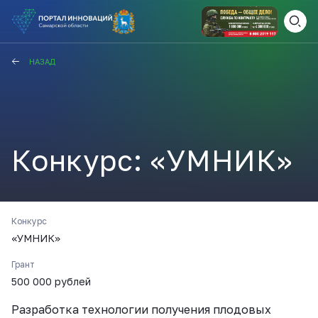
ВАМ СЮДА
ЗАКРЫТЬ
НАЗАД
НАВИГАТОР ПОДДЕРЖКИ
Конкурс: «УМНИК»
Актуальные конкурсы
Анонсы публикаций
Новости компании
ПОЛЕЗНЫЕ СТАТЬИ И
КАЖДЫЙ ДЕНЬ
НОВОСТИ
Конкурс
«УМНИК»
ПОДПИСЫВАЙТЕСЬ
Грант
Телеграм
500 000 рублей
Разработка технологии получения плодовых