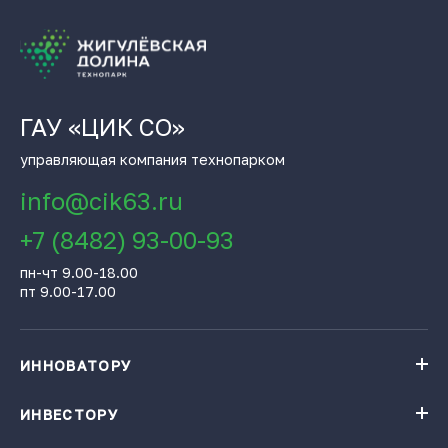
ГАУ «ЦИК СО»
управляющая компания технопарком
info@cik63.ru
+7 (8482) 93-00-93
пн-чт 9.00-18.00
пт 9.00-17.00
ИННОВАТОРУ
Навигатор поддержки бизнеса
База инновационных проектов
ИНВЕСТОРУ
База инновационных проектов
Получить консультацию