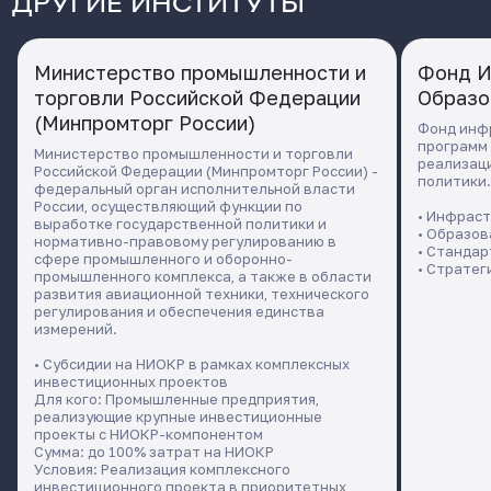
ДРУГИЕ ИНСТИТУТЫ
Министерство промышленности и
Фонд И
торговли Российской Федерации
Образо
(Минпромторг России)
Фонд инф
программ 
Министерство промышленности и торговли
реализац
Российской Федерации (Минпромторг России) -
политики.
федеральный орган исполнительной власти
России, осуществляющий функции по
• Инфраст
выработке государственной политики и
• Образов
нормативно-правовому регулированию в
• Стандар
сфере промышленного и оборонно-
• Стратег
промышленного комплекса, а также в области
развития авиационной техники, технического
регулирования и обеспечения единства
измерений.
• Субсидии на НИОКР в рамках комплексных
инвестиционных проектов
Для кого: Промышленные предприятия,
реализующие крупные инвестиционные
проекты с НИОКР-компонентом
Сумма: до 100% затрат на НИОКР
Условия: Реализация комплексного
инвестиционного проекта в приоритетных