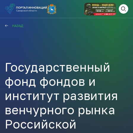
ВАМ СЮДА
ЗАКРЫТЬ
НАЗАД
НАВИГАТОР ПОДДЕРЖКИ
Государственный
Актуальные конкурсы
Анонсы публикаций
фонд фондов и
Новости компании
ПОЛЕЗНЫЕ СТАТЬИ И
КАЖДЫЙ ДЕНЬ
НОВОСТИ
институт развития
ПОДПИСЫВАЙТЕСЬ
венчурного рынка
Телеграм
Российской