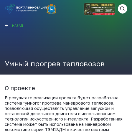
ВАМ СЮДА
ЗАКРЫТЬ
НАЗАД
НАВИГАТОР ПОДДЕРЖКИ
Умный прогрев тепловозов
Актуальные конкурсы
Анонсы публикаций
Новости компании
ПОЛЕЗНЫЕ СТАТЬИ И
КАЖДЫЙ ДЕНЬ
НОВОСТИ
О проекте
В результате реализации проекта будет разработана
ПОДПИСЫВАЙТЕСЬ
система "умного" прогрева маневрового тепловоза,
позволяющая осуществлять управление запуском и
остановкой дизельного двигателя с использованием
Телеграм
технологии искусственного интеллекта. Разработанная
система может быть использована на маневровом
локомотиве серии ТЭМ18ДМ в качестве системы