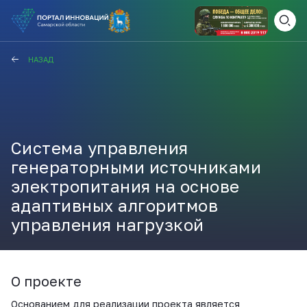
ВАМ СЮДА
ЗАКРЫТЬ
НАЗАД
НАВИГАТОР ПОДДЕРЖКИ
Система управления
Актуальные конкурсы
Анонсы публикаций
генераторными источниками
Новости компании
ПОЛЕЗНЫЕ СТАТЬИ И
электропитания на основе
КАЖДЫЙ ДЕНЬ
адаптивных алгоритмов
НОВОСТИ
управления нагрузкой
ПОДПИСЫВАЙТЕСЬ
Телеграм
О проекте
Основанием для реализации проекта является