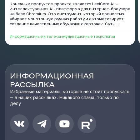
профессиональных терминов.
Конечным продуктом проекта является LexiCore AI —
Интеллектуальная AI- платформа для интернет-браузера
на базе Chromium. Это инструмент, который полностью
убирает монотонную ручную работу и автоматизирует
создание качественных обучающих карточек. Суть
проекта заключается в том, чтобы соединить
возможности искусственного интеллекта и популярного
Информационные и телекоммуникационные технологии
приложения интервального повторения Anki. Вместо того
чтобы тратить по 5 минут на ручное оформление одного
слова, переключаясь между словарями, поиском картинок
и диктофоном, пользователь делает всё «на лету» за
несколько секунд, вообще не выходя со страницы, в
которой он наткнулся но новое слово или термин.
ИНФОРМАЦИОННАЯ
РАССЫЛКА
Избранные материалы, которые не стоит пропускать
— в наших рассылках. Никакого спама, только по
делу