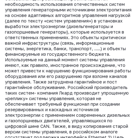
ВКонтакте
необходимость использования отечественных систем
управления генераторными источниками электропитания
на основе адаптивных алгоритмов управления нагрузкой
(далее по тексту «систем управления») в установках
выработки электроэнергии (дизельгенераторы и
газопоршневые генераторы), которые используется в
ответственных применениях. Это объекты критически
важной инфраструктуры (связь, информационные
системы, энергетика, банки, транспорт, …..) и объекты
финансируемые из государственного бюджета.
Используемые на данный момент системы управления
имеют, как правило, иностранное происхождение, что
может привести к нарушению функционирования работы
оборудования или его разрушению при взломе каналов
управления. Также затруднена гарантийное и пост
гарантийное обслуживание. Российский производитель
таких систем- компания Лкард производит упрощенную
«реплику» системы управления, которая не
обеспечивает требуемый функционал при создании
резервированных и каскадных источников
электроэнергии с применением современных дизельных
и газопоршневых двигателей, управляющихся по
цифровой шине CAN. Также, в виду копирования старой
версии системы управления, в российском аналоге
отсутствует поддержка интерфейса Ethernet 2) Цель