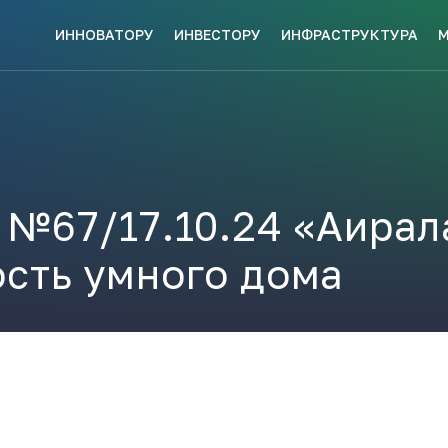
ИННОВАТОРУ
ИНВЕСТОРУ
ИНФРАСТРУКТУРА
СКЕ МЕР
НАВИГАТОР
КИ?
ПОДДЕРЖКИ
ЗАКРЫТЬ
 №67/17.10.24 «Аирал
сть умного дома
ые конкурсы
Анонсы публикаций
Новости ком
ПОЛЕЗНЫЕ СТАТЬИ 
КАЖДЫЙ
НОВОСТИ
ЬСЯ
ПОДПИСЫВАЙТЕСЬ
Телеграм