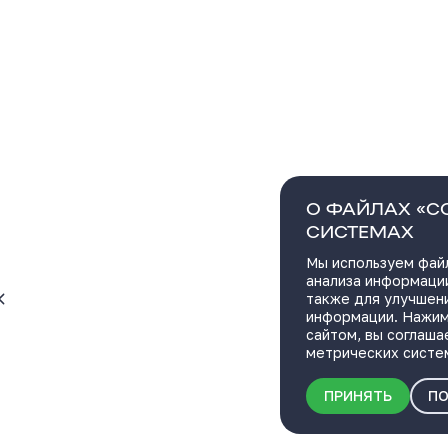
О ФАЙЛАХ «C
СИСТЕМАХ
Мы используем файл
анализа информации
также для улучшен
информации. Нажим
сайтом, вы соглаша
метрических систе
ПРИНЯТЬ
ПО