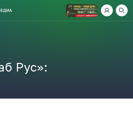
МЕДИА
ИСКАТЬ
аб Рус»:
пании
И
 ДЕНЬ