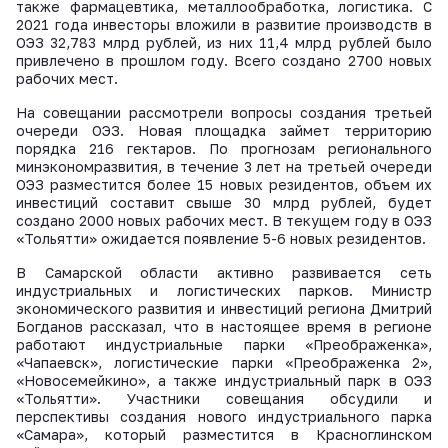
также фармацевтика, металлообработка, логистика. С
2021 года инвесторы вложили в развитие производств в
ОЭЗ 32,783 млрд рублей, из них 11,4 млрд рублей было
привлечено в прошлом году. Всего создано 2700 новых
рабочих мест.
На совещании рассмотрели вопросы создания третьей
очереди ОЭЗ. Новая площадка займет территорию
порядка 216 гектаров. По прогнозам регионального
минэкономразвития, в течение 3 лет на третьей очереди
ОЭЗ разместится более 15 новых резидентов, объем их
инвестиций составит свыше 30 млрд рублей, будет
создано 2000 новых рабочих мест. В текущем году в ОЭЗ
«Тольятти» ожидается появление 5-6 новых резидентов.
В Самарской области активно развивается сеть
индустриальных и логистических парков. Министр
экономического развития и инвестиций региона Дмитрий
Богданов рассказал, что в настоящее время в регионе
работают индустриальные парки «Преображенка»,
«Чапаевск», логистические парки «Преображенка 2»,
«Новосемейкино», а также индустриальный парк в ОЭЗ
«Тольятти». Участники совещания обсудили и
перспективы создания нового индустриального парка
«Самара», который разместится в Красноглинском