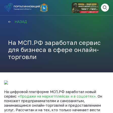
ВАМ СЮДА
ЗАКРЫТЬ
НАЗАД
НАВИГАТОР ПОДДЕРЖКИ
На МСП.РФ заработал сервис
для бизнеса в сфере онлайн-
Актуальные конкурсы
торговли
Анонсы публикаций
Новости компании
ПОЛЕЗНЫЕ СТАТЬИ И
КАЖДЫЙ ДЕНЬ
НОВОСТИ
ПОДПИСЫВАЙТЕСЬ
На цифровой платформе МСП.РФ заработал новый
сервис
«Продажи на маркетплейсах и в соцсетях».
Он
Телеграм
поможет предпринимателям и самозанятым,
занимающимся онлайн-торговлей и предоставлением
услуг. Рассчитан и на тех, кто только начинает вести